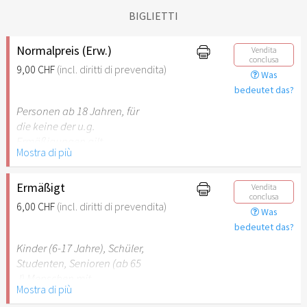
BIGLIETTI
Normalpreis (Erw.)
Vendita
conclusa
9,00 CHF
(incl. diritti di prevendita)
Was
bedeutet das?
Personen ab 18 Jahren, für
die keine der u.g.
Ermäßigungen gilt.
Mostra di più
Ermäßigt
Vendita
conclusa
6,00 CHF
(incl. diritti di prevendita)
Was
bedeutet das?
Kinder (6-17 Jahre), Schüler,
Studenten, Senioren (ab 65
J) Menschen mit
Mostra di più
Behinderung (ab 50%),