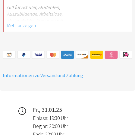
Gilt für Schüler, Studenten,
Auszubildende, Arbeitslose,
FSJler, BFDler, Personen mit
Mehr anzeigen
Behinderungen
Informationen zu Versand und Zahlung
Fr., 31.01.25
Einlass: 19:30 Uhr
Beginn: 20:00 Uhr
Ende: 22:00 Uhr