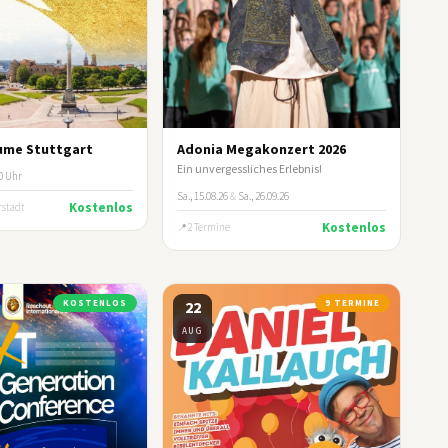
ume Stuttgart
Adonia Megakonzert 2026
Ein unvergessliches Erlebnis!
00 Uhr
Sa., 15.08.26
&
Sa., 26.09.26
Kostenlos
rstadt
Kostenlos
2 Termine
KOSTENLOS
22
9 TERMINE
AUG