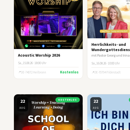
Herrlichkeits- und
Wundergottesdiens
Acoustic Worship 2026
Sa., 15.08.26 · 18:00 Uhr
So., 16.08.26 · 10:00 Uhr
Kostenlos
DE-74072 Heilbronn
DE-70794 Filderstadt
22
KOSTENLOS
22
AUG
AUG