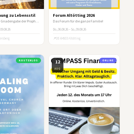
ung zu Lebensstil
Forum Altötting 2026
Aktiviere deine Gnadengabe der Prophetie und der Geisterunterscheidung
Das Forum für die ganze Familie!
, 09.08.26
Do., 06.08.26 – So., 09.08.26
ersberg
DE-84503 Altötting
KOSTENLOS
12
ONLINE
AUG