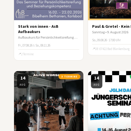
Stark von innen - AsB
Paul & Gretel - Kei
Aufbaukurs
Sonntag • 9. August 2026
Aufbaukurs für Persönlichkeitsreifung und Beziehungskompetenz
So., 09.08.26 · 17:00 Uhr
Fr., 07.08.26
&
So., 08.11.26
DE-07422 Bad Blankenburg
2 Termine
14
3 TERMINE
14
AUG
AUG