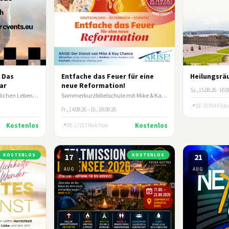
! Das
Entfache das Feuer für eine
Heilungsrä
ar
neue Reformation!
Sa., 15.08.26 · 16:
Die Grundlagen des christlichen Lebens und wie du andere darin anleitest.
Sommerkurzbibelschule mit Mike & Kay Chance
DE-70794 Filde
Fr., 14.08.26 – Di., 18.08.26
Kostenlos
Kostenlos
DE-17213 Malchow
KOSTENLOS
17
KOSTENLOS
21
AUG
AUG