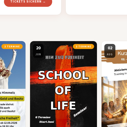
TICKETS SICHERN →
2 TERMINE
20
2 TERMINE
02
JUN
AUG