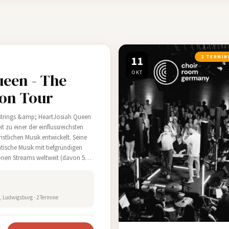
11
2 TERMIN
OKT
ueen - The
on Tour
Strings &amp; HeartJosiah Queen
it zu einer der einflussreichsten
stlichen Musik entwickelt. Seine
tische Musik mit tiefgründigen
ionen Streams weltweit (davon 570
n USA laut Luminate) …
, Ludwigsburg · 2 Termine