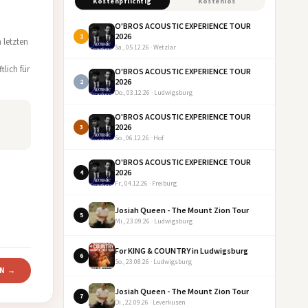
Kostenpflichtig
Kostenlos
O'BROS ACOUSTIC EXPERIENCE TOUR
2026
1
 letzten
Sa., 05.12.26 · Wetzlar
n
tlich für
O'BROS ACOUSTIC EXPERIENCE TOUR
2026
2
Do., 03.12.26 · Ludwigsburg
O'BROS ACOUSTIC EXPERIENCE TOUR
2026
3
So., 06.12.26 · Hof
O'BROS ACOUSTIC EXPERIENCE TOUR
2026
4
Fr., 04.12.26 · Freiburg
Josiah Queen - The Mount Zion Tour
5
Mi., 23.09.26 · Ludwigsburg
For KING & COUNTRY in Ludwigsburg
6
So., 23.08.26 · Ludwigsburg
RN →
Josiah Queen - The Mount Zion Tour
7
Di., 22.09.26 · Leverkusen