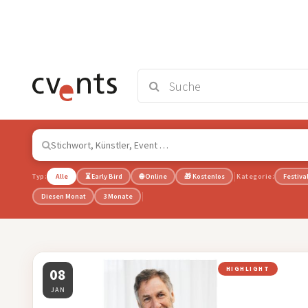
Typ:
Alle
⏳ Early Bird
🌐 Online
🎁 Kostenlos
Kategorie:
Festiva
Diesen Monat
3 Monate
08
HIGHLIGHT
JAN