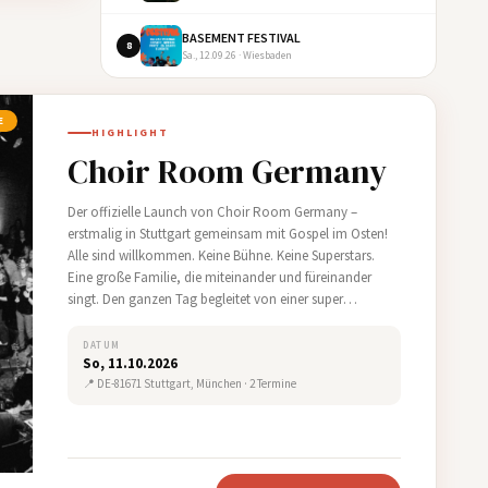
BASEMENT FESTIVAL
8
Sa., 12.09.26 · Wiesbaden
E
HIGHLIGHT
Choir Room Germany
Der offizielle Launch von Choir Room Germany –
erstmalig in Stuttgart gemeinsam mit Gospel im Osten!
Alle sind willkommen. Keine Bühne. Keine Superstars.
Eine große Familie, die miteinander und füreinander
singt. Den ganzen Tag begleitet von einer super
groovigen Band.…
DATUM
So, 11.10.2026
📍 DE-81671 Stuttgart, München · 2 Termine