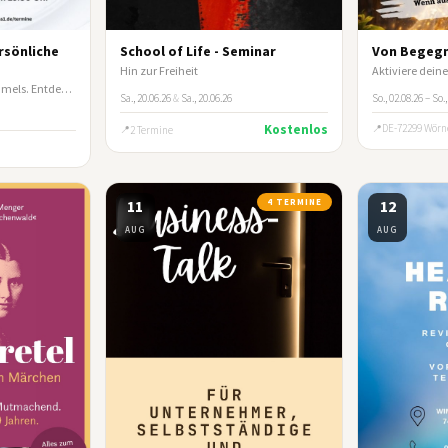
ersönliche
School of Life - Seminar
Von Begegn
Hin zur Freiheit
Öffne das Fenster des Himmels. Entdecke Gottes Wege mit Geld und Besitz!
Sa., 20.06.26
&
Sa., 20.06.26
So., 02.08.26 – So.
Kostenlos
DE-72299 Wörn
2 Termine
11
4 TERMINE
12
AUG
AUG