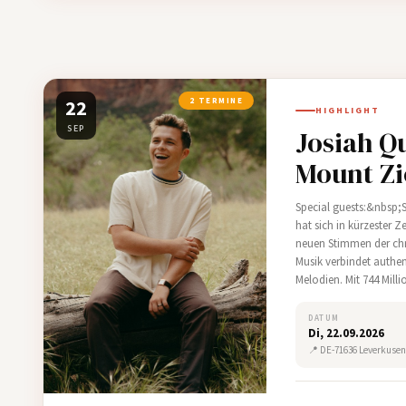
22
2 TERMINE
HIGHLIGHT
SEP
Josiah Q
Mount Zi
Special guests:&nbsp;
hat sich in kürzester Ze
neuen Stimmen der chri
Musik verbindet authen
Melodien. Mit 744 Mill
Millionen allein in de
DATUM
Di, 22.09.2026
📍 DE-71636 Leverkusen