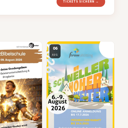
TICKETS SICHERN →
06
AUG