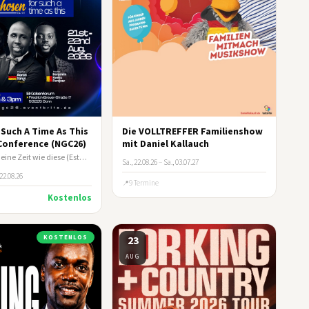
Such A Time As This
Die VOLLTREFFER Familienshow
 Conference (NGC26)
mit Daniel Kallauch
Auserwählt für eine Zeit wie diese (Esth 4:14)
Sa., 22.08.26
–
Sa., 03.07.27
 22.08.26
9 Termine
Kostenlos
KOSTENLOS
23
AUG