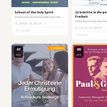
School of the Holy Spirit
12 Schritte in die p
Freiheit
Eine praxisnahe Schulung für ein vom Heiligen Geist geleitetes Leben
Sa., 25.04.26 – Sa., 28.11.26
Di., 12.05.26
&
Do., 24.09.26
CH-3014 Bern
2 Termine
07
2 TERMINE
09
AUG
AUG