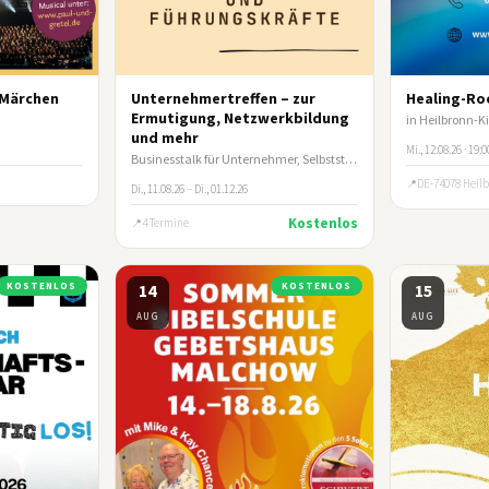
n Märchen
Unternehmertreffen – zur
Healing-R
Ermutigung, Netzwerkbildung
in Heilbronn-
und mehr
Mi., 12.08.26 · 19:
Businesstalk für Unternehmer, Selbstständige und leitende Führungskräfte
DE-74078 Heil
Di., 11.08.26
–
Di., 01.12.26
Kostenlos
4 Termine
KOSTENLOS
14
KOSTENLOS
15
AUG
AUG