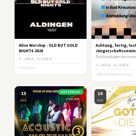
Alive Worship - OLD BUT GOLD
Achtung, fertig, los
NIGHTS 2026
Jüngerschaftssemin
Fr., 14.08.26
–
So., 16.08.26
Fr., 14.08.26 – So., 16.08.26
3 Termine
DE-55543 Bad Kreuznach
15
KOSTENLOS
16
AUG
AUG