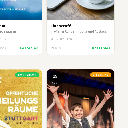
oom
Finanzcafé
Kirchhausen
In offener Runde: Impulse und Austausch zum biblischen Umgang mit Geld und Besitz
00 Uhr
Mi., 12.08.26 · 17:00 Uhr
Kostenlos
Kostenlos
bronn
Online
KOSTENLOS
15
2 TERMINE
AUG