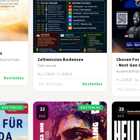
t
Zeltmission Bodensee
Chosen For 
mit Pastor Georg und Irina Karl in Filderstadt/Stuttgart
- Next Gen
Tent revival
Mo., 17.08.26 – Fr., 28.08.26
Kostenlos
Fr., 21.08.26 – Sa.,
Kostenlos
DE-78234 Engen
DE-53225 Bonn
KOSTENLOS
22
KOSTENLOS
23
AUG
AUG