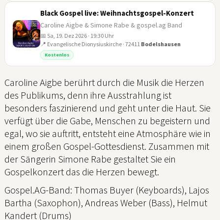
Black Gospel live: Weihnachtsgospel-Konzert
Caroline Aigbe & Simone Rabe & gospel.ag Band
📅 Sa, 19. Dez 2026 · 19:30 Uhr
📍 Evangelische Dionysiuskirche · 72411
Bodelshausen
19
Kostenlos
DEZ
Caroline Aigbe berührt durch die Musik die Herzen
des Publikums, denn ihre Ausstrahlung ist
besonders faszinierend und geht unter die Haut. Sie
verfügt über die Gabe, Menschen zu begeistern und
egal, wo sie auftritt, entsteht eine Atmosphäre wie in
einem großen Gospel-Gottesdienst. Zusammen mit
der Sängerin Simone Rabe gestaltet Sie ein
Gospelkonzert das die Herzen bewegt.
Gospel.AG-Band: Thomas Buyer (Keyboards), Lajos
Bartha (Saxophon), Andreas Weber (Bass), Helmut
Kandert (Drums)