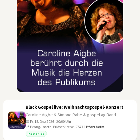
Black Gospel live: Weihnachtsgospel-Konzert
Caroline Aigbe & Simone Rabe & gospel.ag Band
📅 Fr, 18. Dez 2026 · 20:00 Uhr
📍 Evang.- meth. Erlöserkirche · 75712
Pforzheim
18
Kostenlos
DEZ