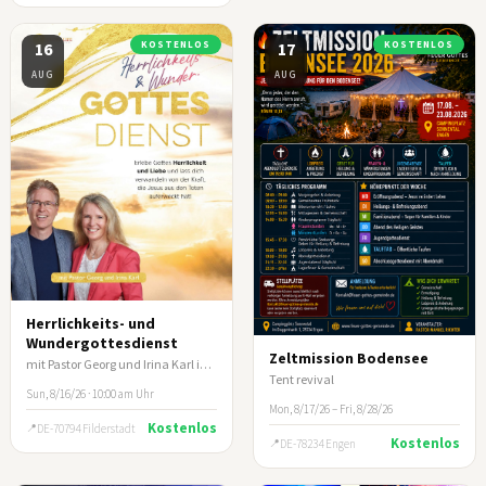
16
KOSTENLOS
17
KOSTENLOS
AUG
AUG
Herrlichkeits- und
Wundergottesdienst
Zeltmission Bodensee
mit Pastor Georg und Irina Karl in Filderstadt/Stuttgart
Tent revival
Sun, 8/16/26 · 10:00 am Uhr
Mon, 8/17/26 – Fri, 8/28/26
Kostenlos
DE-70794 Filderstadt
Kostenlos
DE-78234 Engen