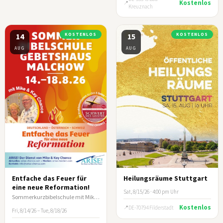
Kostenlos
Kreuznach
14
KOSTENLOS
15
KOSTENLOS
AUG
AUG
Entfache das Feuer für
Heilungsräume Stuttgart
eine neue Reformation!
Sat, 8/15/26 · 4:00 pm Uhr
Sommerkurzbibelschule mit Mike & Kay Chance
Kostenlos
DE-70794 Filderstadt
Fri, 8/14/26 – Tue, 8/18/26