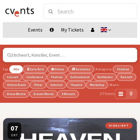
Events
My Tickets
Typ:
Alle
⏳ Early Bird
🌐 Online
🎁 Kostenlos
Kategorie:
Children
Concert
Conference
Festival
Gottesdienst
Konferenz
Konzert
Online-Event
Other
Seminar
Theatre
Workshop
Wann:
277 Events
Diese Woche
Diesen Monat
3 Monate
07
HIGHLIGHT
OKT