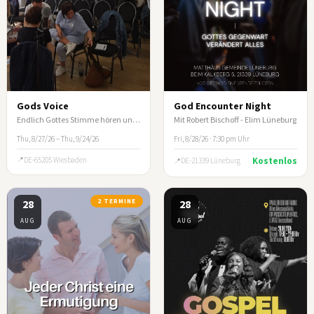
Gods Voice
God Encounter Night
Endlich Gottes Stimme hören und nicht mehr spekulieren
Mit Robert Bischoff - Elim Lüneburg
Thu, 8/27/26 – Thu, 9/24/26
Fri, 8/28/26 · 7:30 pm Uhr
DE-65205 Wiesbaden
Kostenlos
DE-21339 Lüneburg
28
2 TERMINE
28
AUG
AUG