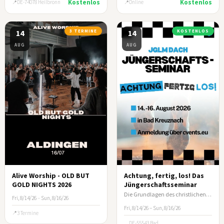
Kostenlos
Kostenlos
DE-74078 Heilbronn
Online
14
3 TERMINE
14
KOSTENLOS
AUG
AUG
Alive Worship - OLD BUT
Achtung, fertig, los! Das
GOLD NIGHTS 2026
Jüngerschaftsseminar
Die Grundlagen des christlichen Lebens und wie du andere darin anleitest.
Fri, 8/14/26
–
Sun, 8/16/26
Fri, 8/14/26 – Sun, 8/16/26
3 Termine
DE-55543 Bad