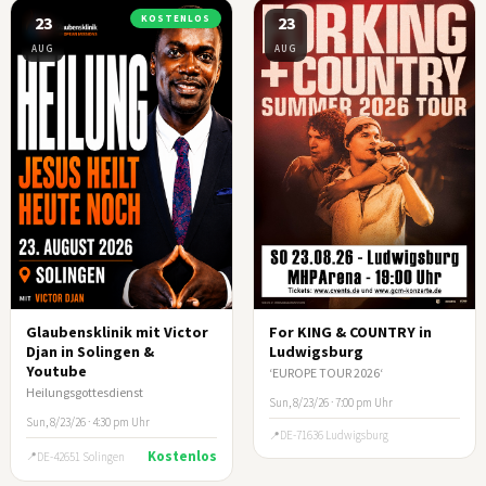
23
KOSTENLOS
23
AUG
AUG
Glaubensklinik mit Victor
For KING & COUNTRY in
Djan in Solingen &
Ludwigsburg
Youtube
‘EUROPE TOUR 2026‘
Heilungsgottesdienst
Sun, 8/23/26 · 7:00 pm Uhr
Sun, 8/23/26 · 4:30 pm Uhr
DE-71636 Ludwigsburg
Kostenlos
DE-42651 Solingen