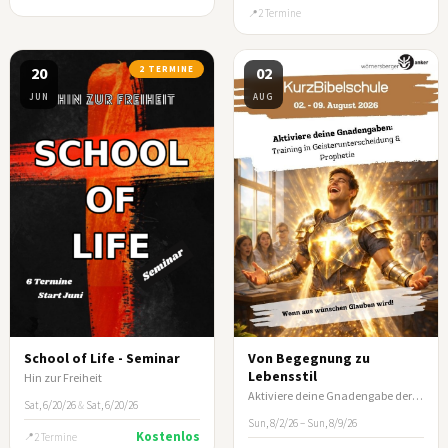
2 Termine
20
2 TERMINE
02
JUN
AUG
School of Life - Seminar
Von Begegnung zu
Lebensstil
Hin zur Freiheit
Aktiviere deine Gnadengabe der Prophetie und der Geisterunterscheidung
Sat, 6/20/26
&
Sat, 6/20/26
Sun, 8/2/26 – Sun, 8/9/26
Kostenlos
2 Termine