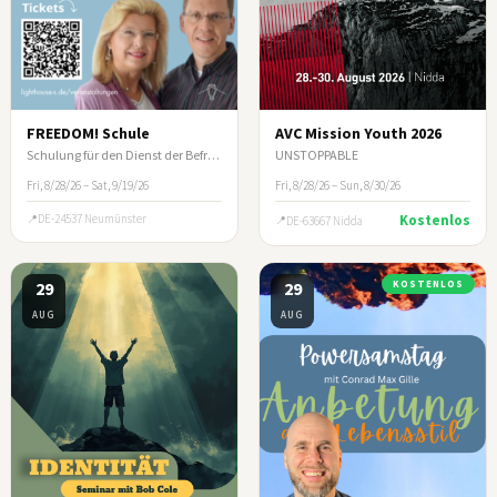
FREEDOM! Schule
AVC Mission Youth 2026
Schulung für den Dienst der Befreiung
UNSTOPPABLE
Fri, 8/28/26 – Sat, 9/19/26
Fri, 8/28/26 – Sun, 8/30/26
DE-24537 Neumünster
Kostenlos
DE-63667 Nidda
29
29
KOSTENLOS
AUG
AUG