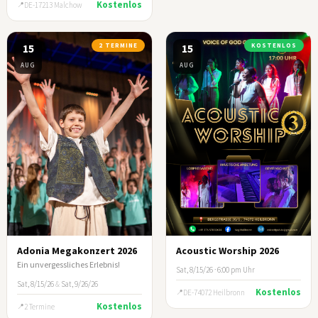
Kostenlos
DE-17213 Malchow
15
2 TERMINE
15
KOSTENLOS
AUG
AUG
Adonia Megakonzert 2026
Acoustic Worship 2026
Ein unvergessliches Erlebnis!
Sat, 8/15/26 · 6:00 pm Uhr
Sat, 8/15/26
&
Sat, 9/26/26
Kostenlos
DE-74072 Heilbronn
Kostenlos
2 Termine