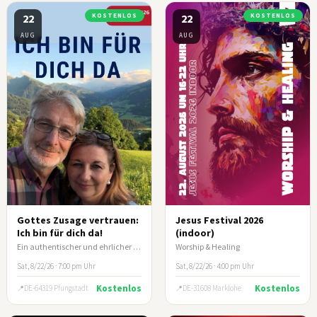
22
KOSTENLOS
22
KOSTENLOS
AUG
AUG
Gottes Zusage vertrauen:
Jesus Festival 2026
Ich bin für dich da!
(indoor)
Ein authentischer und ehrlicher Lebensbericht von Ehepaar Klein
Worship & Healing
Sat, 8/22/26 · 7:00 pm Uhr
Sat, 8/22/26 · 4:00 pm Uhr
Kostenlos
Kostenlos
DE-64319 Pfungstadt
DE-31608 Marklohe