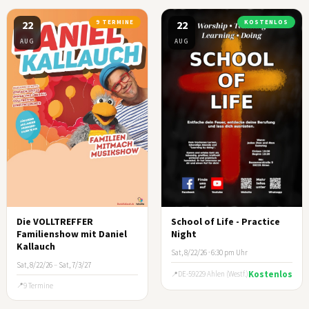
22
9 TERMINE
22
KOSTENLOS
AUG
AUG
Die VOLLTREFFER
School of Life - Practice
Familienshow mit Daniel
Night
Kallauch
Sat, 8/22/26 · 6:30 pm Uhr
Sat, 8/22/26
–
Sat, 7/3/27
Kostenlos
DE-59229 Ahlen (Westf.)
9 Termine