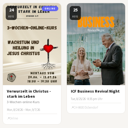
24
ONLINE
25
AUG
AUG
Verwurzelt in Christus -
ICF Business Revival Night
stark im Leben
Tue, 8/25/26 · 8:35 pm Uhr
3-Wochen-online-Kurs
CH-8600 Dübendorf
Mon, 8/24/26 – Mon, 9/7/26
Online