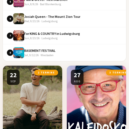
5
Sun, 8/9/26 · Bad Blankenburg
Josiah Queen - The Mount Zion Tour
6
Wed, 9/23/26 · Ludwigsburg
For KING & COUNTRY in Ludwigsburg
7
Sun, 8/23/26 · Ludwigsburg
BASEMENT FESTIVAL
8
Sat, 9/12/26 · Wiesbaden
22
2 TERMINE
27
3 TERMINE
SEP
AUG