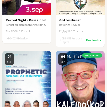
Revival Night - Düsseldorf
Gottesdienst
Sehnst du dich nach Erweckung?
Bayunga Revival
Thu, 9/3/26 · 6:30 pm Uhr
Fri, 9/4/26 · 7:00 pm Uhr
DE-40233 Düsseldorf
DE-93471 Arnbruck,
Kostenlos
Bayern
04
04
KOSTENLOS
SEP
SEP