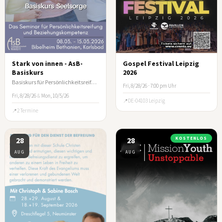
Stark von innen - AsB-
Gospel Festival Leipzig
Basiskurs
2026
Basiskurs für Persönlichkeitsreifung und Beziehungskompetenz
Fri, 8/28/26 · 7:00 pm Uhr
Fri, 8/28/26
&
Mon, 10/5/26
DE-04103 Leipzig
2 Termine
28
28
KOSTENLOS
AUG
AUG