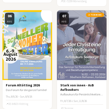
DE-72299 Wörnersberg
06
07
2 TERMINE
AUG
AUG
Forum Altötting 2026
Stark von innen - AsB
Aufbaukurs
Das Forum für die ganze Familie!
Aufbaukurs für Persönlichkeitsreifung und Beziehungskompetenz
Thu, 8/6/26 – Sun, 8/9/26
Fri, 8/7/26
&
Sun, 11/8/26
DE-84503 Altötting
2 Termine