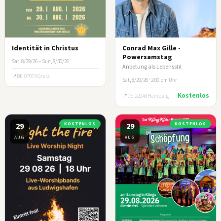
Identität in Christus
Conrad Max Gille -
Powersamstag
Sat, 8/29/26 – Sun, 8/30/26
Anbetung als Lebensstil
DE-07973 Greiz
Sat, 8/29/26 · 2:00 pm Uhr
Kostenlos
DE-22043 Hamburg
29
KOSTENLOS
29
KOSTENLOS
AUG
AUG