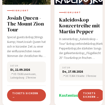
HIGHLIGHT
HIGHLIGHT
Josiah Queen -
Kaleidoskop
The Mount Zion
Konzertreihe mit
Tour
Martin Pepper
Special guests:&nbsp;Strings
In seiner&nbsp;„Kaleidoskop –
&amp; HeartJosiah Queen hat
Tour“&nbsp;verbindet&nbsp;Martin
sich in kürzester Zeit zu einer
Pepper&nbsp;die stärksten Songs
der einflussreichsten neuen
der gefeierten&nbsp;„Flügelleicht
Stimmen der christlichen Musik
25“-Tour&nbsp;in frischen
entwickelt. Seine Musik
Neubearbeitungen mit beliebten
verbindet authentische Musik
DATUM
Klassikern wie&nbsp;„Gott segne
DATUM
Di, 22.09.2026
mit tiefgründigen Melodien. Mit
Do, 27.08.2026
dich“&nbsp;oder&nbsp;„Auge im
📍 DE-71636 Leverkusen,
744 Millionen Streams weltweit
📍 DE-71364 3 Städte · 3 Termine
Sturm“.Entstanden ist ein intensiver,
Ludwigsburg · 2 Termine
(davon 570 Millionen allein in
vielschichtige…
den USA laut Luminate) …
TICKETS SICHERN
TICKETS
Kostenlos
→
SICHERN →