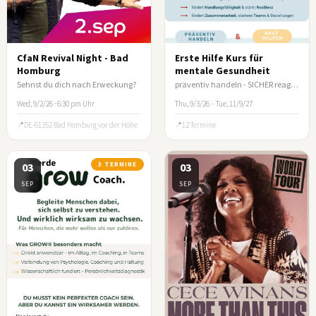
CfaN Revival Night - Bad
Erste Hilfe Kurs für
Homburg
mentale Gesundheit
Sehnst du dich nach Erweckung?
präventiv handeln - SICHER reagieren
Wed, 9/2/26 · 6:30 pm Uhr
Thu, 9/3/26
–
Tue, 11/9/27
DE-61352 Bad Homburg vor der Höhe
12 Termine
03
3 TERMINE
03
SEP
SEP