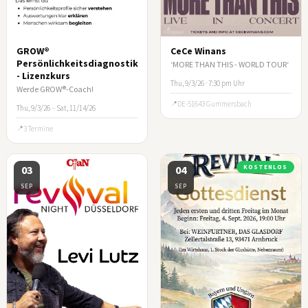
GROW®
CeCe Winans
Persönlichkeitsdiagnostik
‘MORE THAN THIS - WORLD TOUR‘
- Lizenzkurs
Thu, 9/3/26 · 7:30 pm Uhr
Werde GROW®-Coach!
DE-51643 Gummersbach
Thu, 9/3/26
–
Sat, 11/14/26
3 Termine
03
04
KOSTENLOS
SEP
SEP