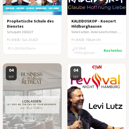
Prophetische Schule des
KALEIDOSKOP - Konzert
Dienstes
Hildburghausen
Schuljahr 2026/27
Viele Farben. Viele Geschichten. Ein Abend, der berührt.
Fri, 9/4/26 – Sun, 3/14/27
Fri, 9/4/26 · 7:00 pm Uhr
CH-2504 Biel/Bienne
DE-98646
Kostenlos
Hildburghausen
04
04
SEP
SEP