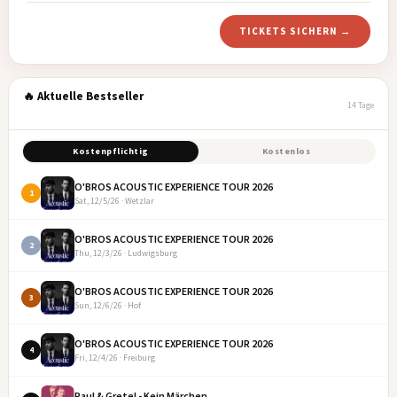
TICKETS SICHERN →
🔥 Aktuelle Bestseller
14 Tage
Kostenpflichtig
Kostenlos
O'BROS ACOUSTIC EXPERIENCE TOUR 2026
1
Sat, 12/5/26 · Wetzlar
O'BROS ACOUSTIC EXPERIENCE TOUR 2026
2
Thu, 12/3/26 · Ludwigsburg
O'BROS ACOUSTIC EXPERIENCE TOUR 2026
3
Sun, 12/6/26 · Hof
O'BROS ACOUSTIC EXPERIENCE TOUR 2026
4
Fri, 12/4/26 · Freiburg
Paul & Gretel - Kein Märchen