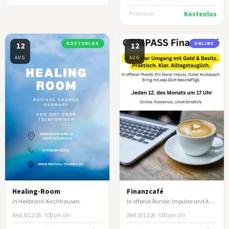
Kostenlos
4 Termine
12
KOSTENLOS
12
ONLINE
AUG
AUG
Healing-Room
Finanzcafé
in Heilbronn-Kirchhausen
In offener Runde: Impulse und Austausch zum biblischen Umgang mit Geld und Besitz
Wed, 8/12/26 · 7:00 pm Uhr
Wed, 8/12/26 · 5:00 pm Uhr