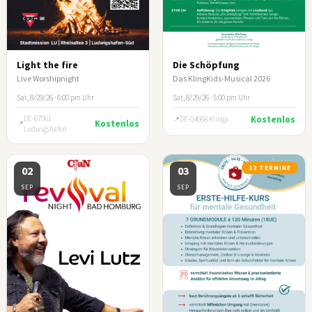
Light the fire
Die Schöpfung
Live Worshipnight
Das KlingKids-Musical 2026
Sat, 8/29/26 · 6:00 pm Uhr
Sat, 8/29/26 · 5:00 pm Uhr
DE-67061
Kostenlos
DE-04668 Klinga
Kostenlos
Ludwigshafen
02
03
12 TERMINE
SEP
SEP