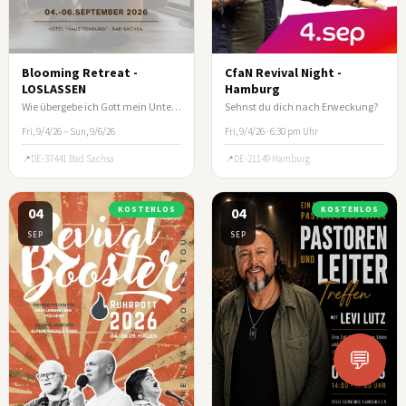
Blooming Retreat -
CfaN Revival Night -
LOSLASSEN
Hamburg
Wie übergebe ich Gott mein Unternehmen?
Sehnst du dich nach Erweckung?
Fri, 9/4/26 – Sun, 9/6/26
Fri, 9/4/26 · 6:30 pm Uhr
DE-37441 Bad Sachsa
DE-21149 Hamburg
04
KOSTENLOS
04
KOSTENLOS
SEP
SEP
💬