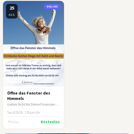
25
ONLINE
AUG
Öffne das Fenster des
Himmels
Gottes Sicht für Deine Finanzen - Online-Infoabend COMPASS e.V.
Tue, 8/25/26 · 7:30 pm Uhr
Kostenlos
Online