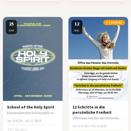
25
12
2 TERMINE
APR
MAI
School of the Holy Spirit
12 Schritte in die
persönliche Freiheit
Eine praxisnahe Schulung für ein vom Heiligen Geist geleitetes Leben
Öffne das Fenster des Himmels. Entdecke Gottes Wege mit Geld und Besitz!
Sat, 4/25/26 – Sat, 11/28/26
Tue, 5/12/26
&
Thu, 9/24/26
CH-3014 Bern