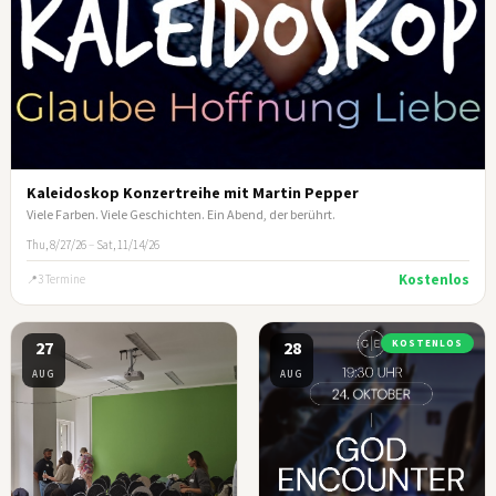
Kaleidoskop Konzertreihe mit Martin Pepper
Viele Farben. Viele Geschichten. Ein Abend, der berührt.
Thu, 8/27/26
–
Sat, 11/14/26
Kostenlos
3 Termine
27
28
KOSTENLOS
AUG
AUG