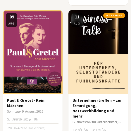
09
11
4 TERMINE
AUG
AUG
Paul & Gretel - Kein
Unternehmertreffen – zur
Märchen
Ermutigung,
Netzwerkbildung und
Sonntag • 9. August 2026
mehr
Sun, 8/9/26 · 5:00 pm Uhr
Businesstalk für Unternehmer, Selbstständige und leitende Führungskräfte
DE-07422 Bad Blankenburg
Tue, 8/11/26
–
Tue, 12/1/26