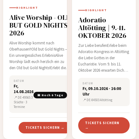
HIGHLIGHT
HIGHLIGHT
Alive Worship - OLD
Adoratio
BUT GOLD NIGHTS
Altötting | 9.-11.
2026
OKTOBER 2026
Alive Worship kommt nach
Zur Liebe berufenErlebe beim
Oberhausen!!Old but Gold Nights –
Adoratio-Kongress in Altötting
Ein unvergessliches ErlebnisAlive
die Liebe Gottes in der
Worship lädt euch herzlich ein zu
Eucharistie. Vom 9. bis 11.
den Old but Gold Nights!Erlebt die
Oktober 2026 erwarten Dich
kraftvollen Klassiker der weltweiten
inspirierende Vorträge,
Lobpreisgeschichte live – ein Abend
DATUM
kreative Workshops,
DATUM
Fr,
voller Anbetung, Gemeinschaft und
Fr, 09.10.2026 · 16:00
persönliche Zeugnisse und
14.08.2026
der Schönheit zeitloser Melodien, die
Uhr
intensive Gebetszeiten. Über
📅 Noch 6 Tage
📍 DE-49565 3
Genera…
📍 DE-84503 Altötting
1.800 Menschen kommen jedes
Städte · 3
Termine
Jahr zusammen, um
gemeinsam die Schönheit des
Gla…
TICKETS SICHERN
TICKETS SICHERN →
→