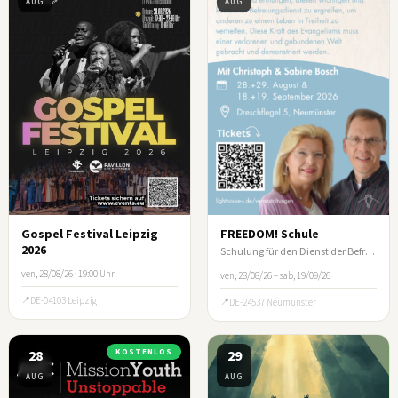
AUG
AUG
Gospel Festival Leipzig
FREEDOM! Schule
2026
Schulung für den Dienst der Befreiung
ven, 28/08/26 · 19:00 Uhr
ven, 28/08/26 – sab, 19/09/26
DE-04103 Leipzig
DE-24537 Neumünster
28
KOSTENLOS
29
AUG
AUG