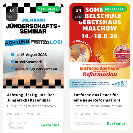
14
KOSTENLOS
14
KOSTENLOS
AUG
AUG
Achtung, fertig, los! Das
Entfache das Feuer für
Jüngerschaftsseminar
eine neue Reformation!
Die Grundlagen des christlichen Lebens und wie du andere darin anleitest.
Sommerkurzbibelschule mit Mike & Kay Chance
ven, 14/08/26 – dom, 16/08/26
ven, 14/08/26 – mar, 18/08/26
DE-55543 Bad
Kostenlos
DE-17213 Malchow
Kostenlos
Kreuznach