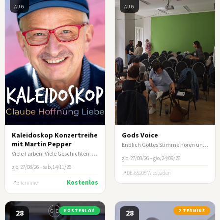
AUG
AUG
Kaleidoskop Konzertreihe
Gods Voice
mit Martin Pepper
Endlich Gottes Stimme hören und nicht mehr spekulieren
Viele Farben. Viele Geschichten. Ein Abend, der berührt.
gio, 27/08/26 – gio, 24/09/26
gio, 27/08/26
–
sab, 14/11/26
DE-65205 Wiesbaden
Kostenlos
3 Termine
28
KOSTENLOS
28
2 TERMINE