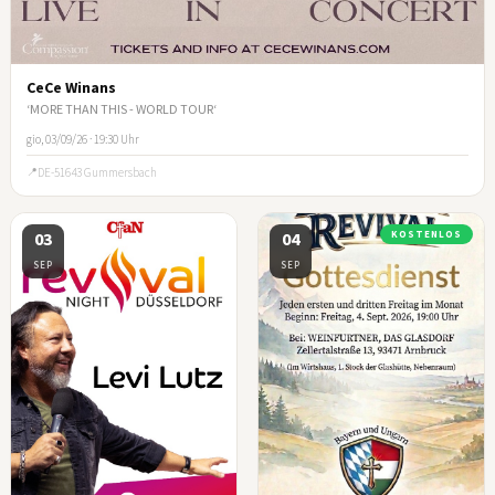
CeCe Winans
‘MORE THAN THIS - WORLD TOUR‘
gio, 03/09/26 · 19:30 Uhr
DE-51643 Gummersbach
03
04
KOSTENLOS
SEP
SEP