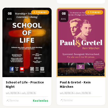
08
2 TERMINE
08
2 TERMINE
AUG
AUG
School of Life - Practice
Paul & Gretel - Kein
Night
Märchen
sab, 08/08/26
&
sab, 22/08/26
sab, 08/08/26
&
dom, 09/08/26
Kostenlos
2 Termine
2 Termine