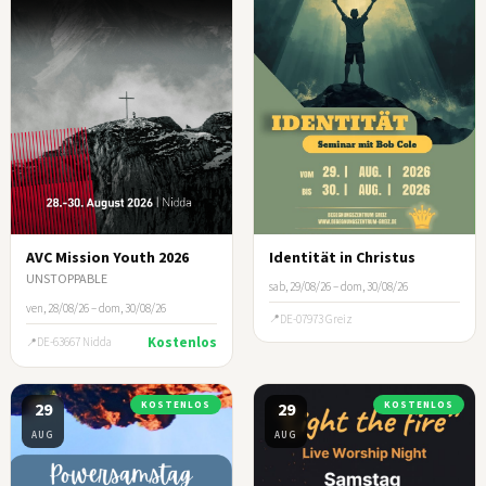
AVC Mission Youth 2026
Identität in Christus
UNSTOPPABLE
sab, 29/08/26 – dom, 30/08/26
ven, 28/08/26 – dom, 30/08/26
DE-07973 Greiz
Kostenlos
DE-63667 Nidda
29
KOSTENLOS
29
KOSTENLOS
AUG
AUG