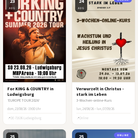
23
24
AUG
AUG
For KING & COUNTRY in
Verwurzelt in Christus -
Ludwigsburg
stark im Leben
‘EUROPE TOUR 2026‘
3-Wochen-online-Kurs
dom, 23/08/26 · 19:00 Uhr
lun, 24/08/26 – lun, 07/09/26
DE-71636 Ludwigsburg
Online
25
25
ONLINE