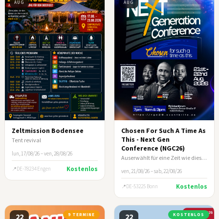
AUG
AUG
Zeltmission Bodensee
Chosen For Such A Time As
This - Next Gen
Tent revival
Conference (NGC26)
lun, 17/08/26 – ven, 28/08/26
Auserwählt für eine Zeit wie diese (Esth 4:14)
Kostenlos
DE-78234 Engen
ven, 21/08/26 – sab, 22/08/26
Kostenlos
DE-53225 Bonn
22
9 TERMINE
22
KOSTENLOS