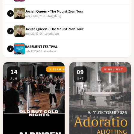
Josiah Queen - The Mount Zion Tour
6
mer, 23/09/26 · Ludwigsburg
Josiah Queen - The Mount Zion Tour
7
mar, 22/09/26 · Leverkusen
BASEMENT FESTIVAL
8
sab, 12/09/26 · Wiesbaden
14
3 TERMINE
09
HIGHLIGHT
AUG
OKT