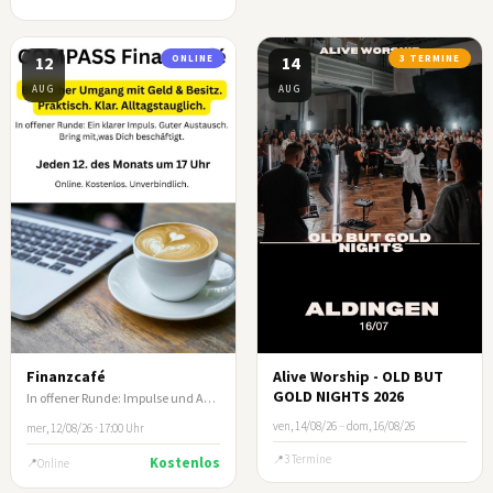
12
ONLINE
14
3 TERMINE
AUG
AUG
Finanzcafé
Alive Worship - OLD BUT
GOLD NIGHTS 2026
In offener Runde: Impulse und Austausch zum biblischen Umgang mit Geld und Besitz
ven, 14/08/26
–
dom, 16/08/26
mer, 12/08/26 · 17:00 Uhr
3 Termine
Kostenlos
Online