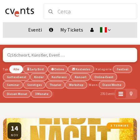
Eventi
My Tickets
Typ:
Alle
⏳ Early Bird
🌐 Online
🎁 Kostenlos
Kategorie:
Festival
Gottesdienst
Kinder
Konferenz
Konzert
Online-Event
Seminar
Sonstiges
Theater
Workshop
Wann:
Diese Woche
276 Eventi
Diesen Monat
3 Monate
14
2 TERMINE
NOV