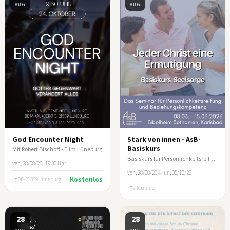
AUG
AUG
God Encounter Night
Stark von innen - AsB-
Basiskurs
Mit Robert Bischoff - Elim Lüneburg
Basiskurs für Persönlichkeitsreifung und Beziehungskompetenz
ven, 28/08/26 · 19:30 Uhr
ven, 28/08/26
&
lun, 05/10/26
Kostenlos
DE-21339 Lüneburg
2 Termine
28
28