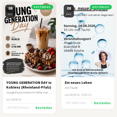
08
KOSTENLOS
08
KOSTENLOS
AUG
AUG
YOUNG GENERATION DAY in
Ein neues Leben
Koblenz (Rheinland-Pfalz)
mit Taufe
Junge Erwachsene im Alter von ca. 17-35 Jahre
sab, 08/08/26 · 10:00 Uhr
sab, 08/08/26
Kostenlos
DE-59889 Eslohe
Kostenlos
DE-56070 Koblenz