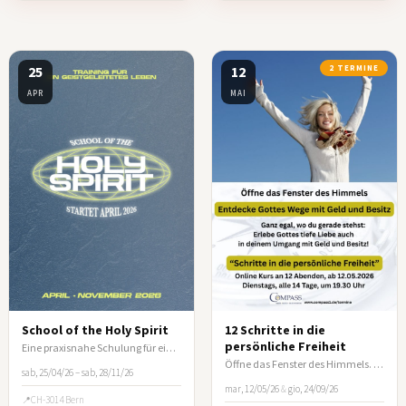
25
12
2 TERMINE
APR
MAI
School of the Holy Spirit
12 Schritte in die
persönliche Freiheit
Eine praxisnahe Schulung für ein vom Heiligen Geist geleitetes Leben
Öffne das Fenster des Himmels. Entdecke Gottes Wege mit Geld und Besitz!
sab, 25/04/26 – sab, 28/11/26
mar, 12/05/26
&
gio, 24/09/26
CH-3014 Bern