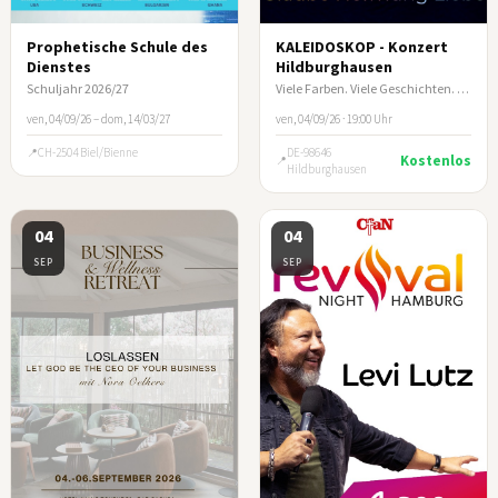
Prophetische Schule des
KALEIDOSKOP - Konzert
Dienstes
Hildburghausen
Schuljahr 2026/27
Viele Farben. Viele Geschichten. Ein Abend, der berührt.
ven, 04/09/26 – dom, 14/03/27
ven, 04/09/26 · 19:00 Uhr
CH-2504 Biel/Bienne
DE-98646
Kostenlos
Hildburghausen
04
04
SEP
SEP