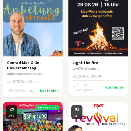
Conrad Max Gille -
Light the fire
Powersamstag
Live Worshipnight
Anbetung als Lebensstil
sab, 29/08/26 · 18:00 Uhr
sab, 29/08/26 · 14:00 Uhr
DE-67061
Kostenlos
Ludwigshafen
Kostenlos
DE-22043 Hamburg
29
KOSTENLOS
02
AUG
SEP