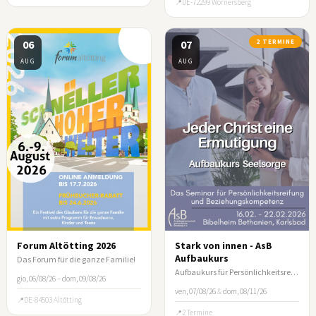
DE-72299 Wörnersberg
06
07
2 TERMINE
AUG
AUG
Forum Altötting 2026
Stark von innen - AsB
Aufbaukurs
Das Forum für die ganze Familie!
Aufbaukurs für Persönlichkeitsreifung und Beziehungskompetenz
gio, 06/08/26 – dom, 09/08/26
ven, 07/08/26
&
dom, 08/11/26
DE-84503 Altötting
2 Termine