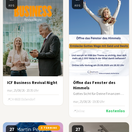
AUG
AUG
ICF Business Revival Night
Öffne das Fenster des
Himmels
mar, 25/08/26 · 20:35 Uhr
Gottes Sicht für Deine Finanzen - Online-Infoabend COMPASS e.V.
CH-8600 Dübendorf
mar, 25/08/26 · 19:30 Uhr
Kostenlos
Online
27
3 TERMINE
27