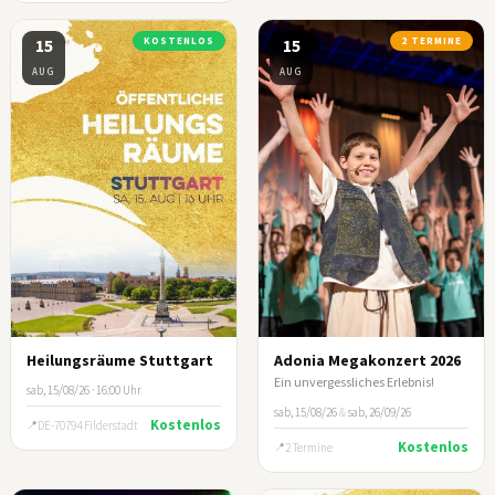
15
KOSTENLOS
15
2 TERMINE
AUG
AUG
Heilungsräume Stuttgart
Adonia Megakonzert 2026
Ein unvergessliches Erlebnis!
sab, 15/08/26 · 16:00 Uhr
sab, 15/08/26
&
sab, 26/09/26
Kostenlos
DE-70794 Filderstadt
Kostenlos
2 Termine