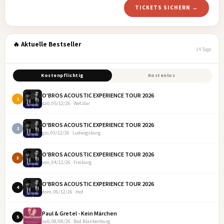
TICKETS SICHERN →
🔥 Aktuelle Bestseller
14 Tage
Kostenpflichtig
Kostenlos
O'BROS ACOUSTIC EXPERIENCE TOUR 2026
1
sab, 05/12/26 · Wetzlar
O'BROS ACOUSTIC EXPERIENCE TOUR 2026
2
gio, 03/12/26 · Ludwigsburg
O'BROS ACOUSTIC EXPERIENCE TOUR 2026
3
ven, 04/12/26 · Freiburg
O'BROS ACOUSTIC EXPERIENCE TOUR 2026
4
dom, 06/12/26 · Hof
Paul & Gretel - Kein Märchen
5
sab, 08/08/26 · Bad Blankenburg