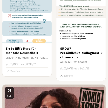
Erste Hilfe Kurs für
GROW®
mentale Gesundheit
Persönlichkeitsdiagnostik
- Lizenzkurs
präventiv handeln - SICHER reagieren
Werde GROW®-Coach!
gio, 03/09/26
–
mar, 09/11/27
gio, 03/09/26
–
sab, 14/11/26
12 Termine
3 Termine
03
SEP