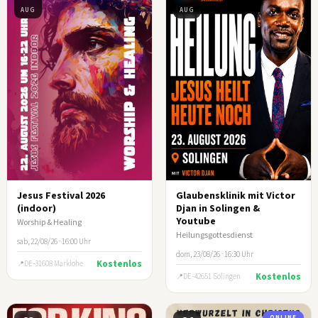
AUG
AUG
Jesus Festival 2026
Glaubensklinik mit Victor
(indoor)
Djan in Solingen &
Youtube
Worship & Healing
Heilungsgottesdienst
sab, 22/08/26 · 16:00 Uhr
dom, 23/08/26 · 16:30 Uhr
Kostenlos
DE-31608 Marklohe
Kostenlos
DE-42651 Solingen
ONLINE