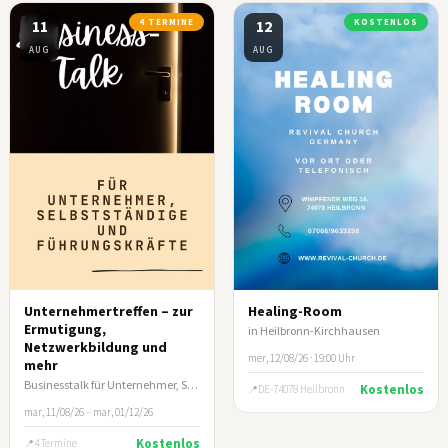
11
4 TERMINE
12
KOSTENLOS
AUG
AUG
Unternehmertreffen – zur
Healing-Room
Ermutigung,
in Heilbronn-Kirchhausen
Netzwerkbildung und
mer, 12/08/26 · 19:00 Uhr
mehr
Businesstalk für Unternehmer, Selbstständige und leitende Führungskräfte
Kostenlos
DE-74078 Heilbronn
mar, 11/08/26
–
mar, 01/12/26
Kostenlos
4 Termine