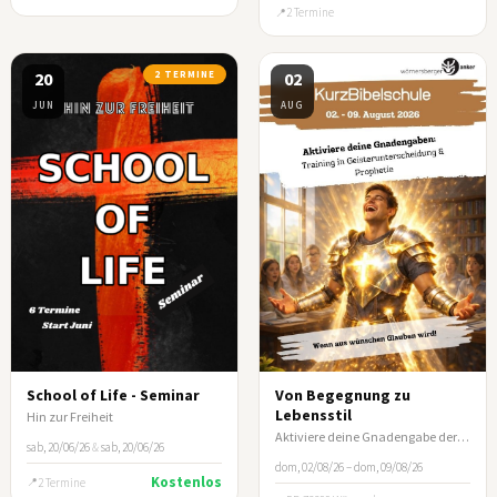
2 Termine
20
2 TERMINE
02
JUN
AUG
School of Life - Seminar
Von Begegnung zu
Lebensstil
Hin zur Freiheit
Aktiviere deine Gnadengabe der Prophetie und der Geisterunterscheidung
sab, 20/06/26
&
sab, 20/06/26
dom, 02/08/26 – dom, 09/08/26
Kostenlos
2 Termine