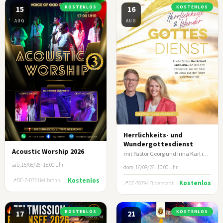
15
KOSTENLOS
16
KOSTENLOS
AUG
AUG
Herrlichkeits- und
Wundergottesdienst
Acoustic Worship 2026
mit Pastor Georg und Irina Karl in Filderstadt/Stuttgart
sab, 15/08/26 · 18:00 Uhr
dom, 16/08/26 · 10:00 Uhr
Kostenlos
DE-74072 Heilbronn
Kostenlos
DE-70794 Filderstadt
17
KOSTENLOS
21
KOSTENLOS