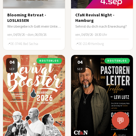
Blooming Retreat -
CfaN Revival Night -
LOSLASSEN
Hamburg
Wie übergebe ich Gott mein Unternehmen?
Sehnst du dich nach Erweckung?
ven, 04/09/26 – dom, 06/09/26
ven, 04/09/26 · 18:30 Uhr
DE-37441 Bad Sachsa
DE-21149 Hamburg
04
KOSTENLOS
04
KOSTENLOS
SEP
SEP
💬