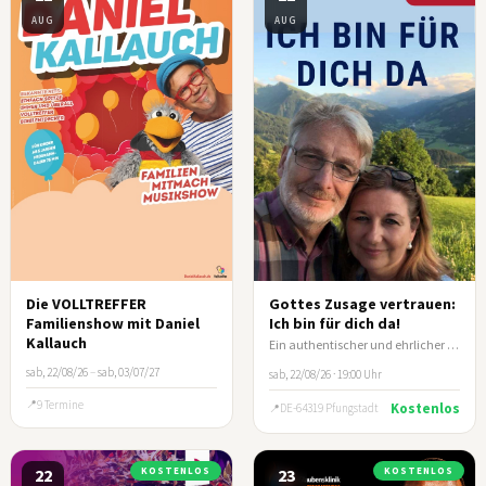
AUG
AUG
Die VOLLTREFFER
Gottes Zusage vertrauen:
Familienshow mit Daniel
Ich bin für dich da!
Kallauch
Ein authentischer und ehrlicher Lebensbericht von Ehepaar Klein
sab, 22/08/26
–
sab, 03/07/27
sab, 22/08/26 · 19:00 Uhr
9 Termine
Kostenlos
DE-64319 Pfungstadt
22
KOSTENLOS
23
KOSTENLOS