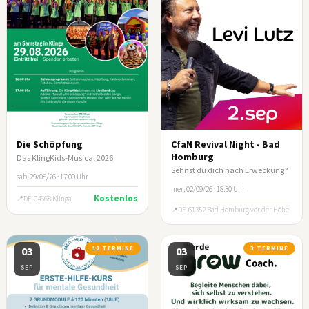
Die Schöpfung
CfaN Revival Night - Bad
Homburg
Das KlingKids-Musical 2026
Sehnst du dich nach Erweckung?
sab, 29/08/26 · 17:00 Uhr
mer, 02/09/26 · 18:30 Uhr
Kostenlos
DE-04668 Klinga
DE-61352 Bad Homburg vor der Höhe
03
12 TERMINE
03
3 TERMINE
SEP
SEP