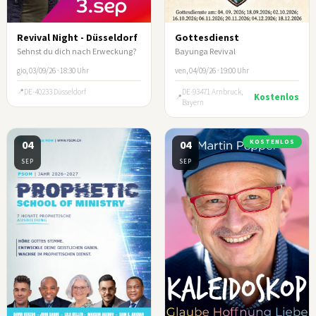
Revival Night - Düsseldorf
Gottesdienst
Sehnst du dich nach Erweckung?
Bayunga Revival
gio, 03/09/26 · 18:30 Uhr
ven, 04/09/26 · 19:00 Uhr
DE-40233 Düsseldorf
DE-93471 Arnbruck,
Kostenlos
Bayern
04
04
KOSTENLOS
SEP
SEP