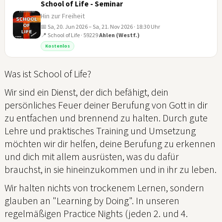
School of Life - Seminar
Hin zur Freiheit
📅 Sa, 20. Jun 2026 – Sa, 21. Nov 2026 · 18:30 Uhr
📍 School of Life · 59229
Ahlen (Westf.)
20
Kostenlos
JUN
Was ist School of Life?
Wir sind ein Dienst, der dich befähigt, dein
persönliches Feuer deiner Berufung von Gott in dir
zu entfachen und brennend zu halten. Durch gute
Lehre und praktisches Training und Umsetzung
möchten wir dir helfen, deine Berufung zu erkennen
und dich mit allem ausrüsten, was du dafür
brauchst, in sie hineinzukommen und in ihr zu leben.
Wir halten nichts von trockenem Lernen, sondern
glauben an "Learning by Doing". In unseren
regelmäßigen Practice Nights (jeden 2. und 4.