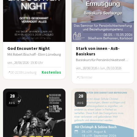
God Encounter Night
Stark von innen - AsB-
Basiskurs
Mit Robert Bischoff - Elim Lüneburg
Basiskurs für Persönlichkeitsreifung und Beziehungskompetenz
ven., 28/08/2026 · 19:30 Uhr
ven., 28/08/2026
&
lun., 05/10/2026
Kostenlos
DE-21339 Lüneburg
2 Termine
28
28
AUG
AUG