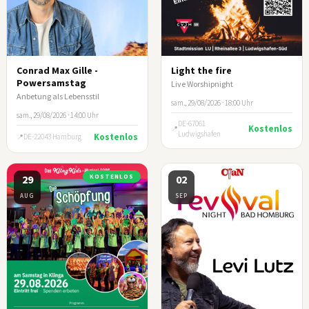
Conrad Max Gille -
Light the fire
Powersamstag
Live Worshipnight
Anbetung als Lebensstil
sam., 29/08/2026 · 18:00 Uhr
sam., 29/08/2026 · 14:00 Uhr
DE-67061
Kostenlos
Ludwigshafen
Kostenlos
DE-22043 Hamburg
29
KOSTENLOS
02
AUG
SEP