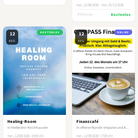
mar., 11/08/2026
–
mar., 01/12/2026
Kostenlos
4 Termine
12
KOSTENLOS
12
ONLINE
AUG
AUG
Healing-Room
Finanzcafé
in Heilbronn-Kirchhausen
In offener Runde: Impulse und Austausch zum biblischen Umgang mit Geld und Besitz
mer., 12/08/2026 · 19:00 Uhr
mer., 12/08/2026 · 17:00 Uhr