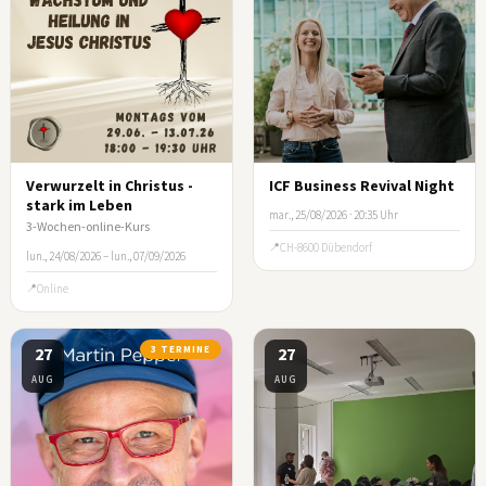
Verwurzelt in Christus -
ICF Business Revival Night
stark im Leben
mar., 25/08/2026 · 20:35 Uhr
3-Wochen-online-Kurs
CH-8600 Dübendorf
lun., 24/08/2026 – lun., 07/09/2026
Online
27
3 TERMINE
27
AUG
AUG