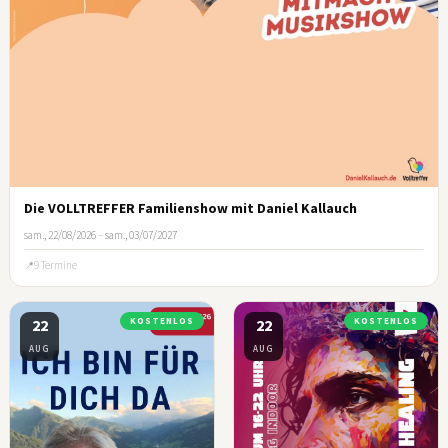
Die VOLLTREFFER Familienshow mit Daniel Kallauch
sam., 22/08/2026
–
sam., 03/07/2027
9 Termine
22
KOSTENLOS
22
KOSTENLOS
AUG
AUG