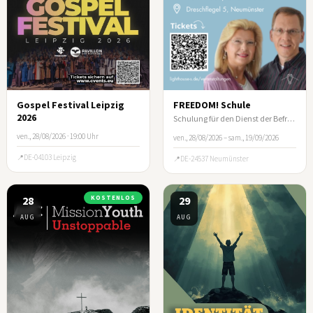
Gospel Festival Leipzig
FREEDOM! Schule
2026
Schulung für den Dienst der Befreiung
ven., 28/08/2026 · 19:00 Uhr
ven., 28/08/2026 – sam., 19/09/2026
DE-04103 Leipzig
DE-24537 Neumünster
28
KOSTENLOS
29
AUG
AUG