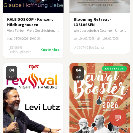
KALEIDOSKOP - Konzert
Blooming Retreat -
Hildburghausen
LOSLASSEN
Viele Farben. Viele Geschichten. Ein Abend, der berührt.
Wie übergebe ich Gott mein Unternehmen?
ven., 04/09/2026 · 19:00 Uhr
ven., 04/09/2026 – dim., 06/09/2026
DE-98646
DE-37441 Bad Sachsa
Kostenlos
Hildburghausen
04
04
KOSTENLOS
SEP
SEP
💬