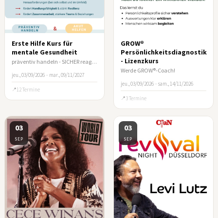
Erste Hilfe Kurs für
GROW®
mentale Gesundheit
Persönlichkeitsdiagnostik
- Lizenzkurs
präventiv handeln - SICHER reagieren
Werde GROW®-Coach!
jeu., 03/09/2026
–
mar., 09/11/2027
jeu., 03/09/2026
–
sam., 14/11/2026
12 Termine
3 Termine
03
03
SEP
SEP