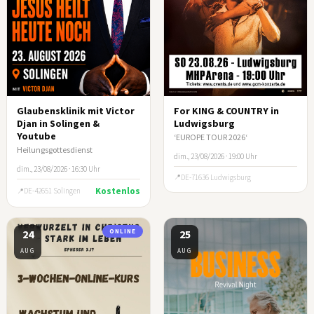
Glaubensklinik mit Victor
For KING & COUNTRY in
Djan in Solingen &
Ludwigsburg
Youtube
‘EUROPE TOUR 2026‘
Heilungsgottesdienst
dim., 23/08/2026 · 19:00 Uhr
dim., 23/08/2026 · 16:30 Uhr
DE-71636 Ludwigsburg
Kostenlos
DE-42651 Solingen
24
ONLINE
25
AUG
AUG