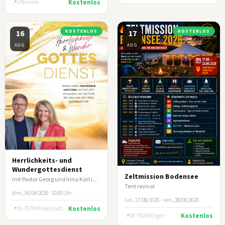
Kostenlos
2 Termine
16
KOSTENLOS
17
KOSTENLOS
AUG
AUG
Herrlichkeits- und
Wundergottesdienst
Zeltmission Bodensee
mit Pastor Georg und Irina Karl in Filderstadt/Stuttgart
Tent revival
dim., 16/08/2026 · 10:00 Uhr
lun., 17/08/2026 – ven., 28/08/2026
Kostenlos
DE-70794 Filderstadt
Kostenlos
DE-78234 Engen