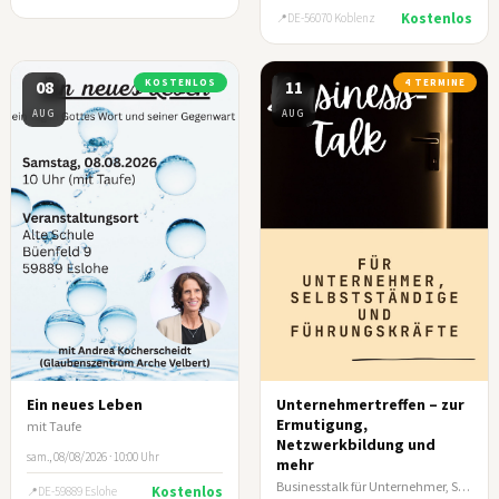
Kostenlos
DE-56070 Koblenz
08
KOSTENLOS
11
4 TERMINE
AUG
AUG
Ein neues Leben
Unternehmertreffen – zur
Ermutigung,
mit Taufe
Netzwerkbildung und
sam., 08/08/2026 · 10:00 Uhr
mehr
Businesstalk für Unternehmer, Selbstständige und leitende Führungskräfte
Kostenlos
DE-59889 Eslohe