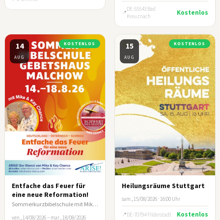
DE-55543 Bad
Kostenlos
Kreuznach
14
KOSTENLOS
15
KOSTENLOS
AUG
AUG
Entfache das Feuer für
Heilungsräume Stuttgart
eine neue Reformation!
sam., 15/08/2026 · 16:00 Uhr
Sommerkurzbibelschule mit Mike & Kay Chance
Kostenlos
DE-70794 Filderstadt
ven., 14/08/2026 – mar., 18/08/2026