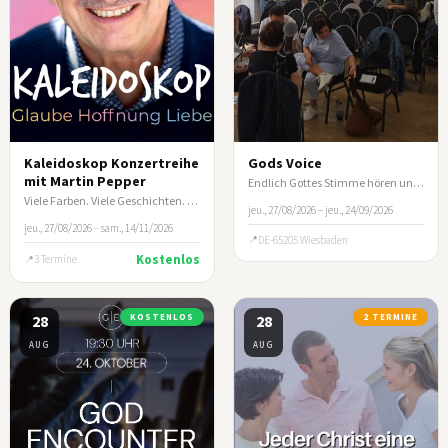
Kaleidoskop Konzertreihe
Gods Voice
mit Martin Pepper
Endlich Gottes Stimme hören und nicht mehr spekulieren
Viele Farben. Viele Geschichten. Ein Abend, der berührt.
jeu., 27/08/2026 – jeu., 24/09/2026
jeu., 27/08/2026
–
sam., 14/11/2026
DE-65205 Wiesbaden
Kostenlos
3 Termine
28
KOSTENLOS
28
2 TERMINE
AUG
AUG