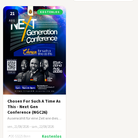
21
KOSTENLOS
AUG
Chosen For Such A Time As
This - Next Gen
Conference (NGC26)
Auserwählt für eine Zeit wie diese (Esth 4:14)
ven., 21/08/2026 – sam., 22/08/2026
Kostenlos
DE-53225 Bonn