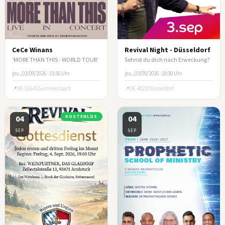
CeCe Winans
Revival Night - Düsseldorf
‘MORE THAN THIS - WORLD TOUR‘
Sehnst du dich nach Erweckung?
jeu., 03/09/2026 · 19:30 Uhr
jeu., 03/09/2026 · 18:30 Uhr
DE-51643 Gummersbach
DE-40233 Düsseldorf
04
KOSTENLOS
04
SEP
SEP