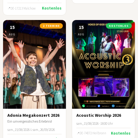
Kostenlos
DE-17213 Malchow
15
2 TERMINE
15
KOSTENLOS
AUG
AUG
Adonia Megakonzert 2026
Acoustic Worship 2026
Ein unvergessliches Erlebnis!
sam., 15/08/2026 · 18:00 Uhr
sam., 15/08/2026
&
sam., 26/09/2026
Kostenlos
DE-74072 Heilbronn