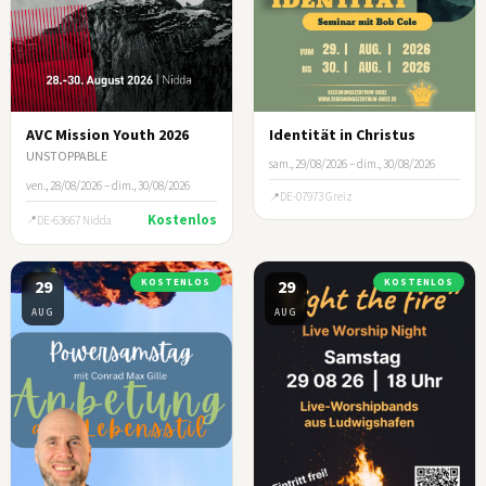
AVC Mission Youth 2026
Identität in Christus
UNSTOPPABLE
sam., 29/08/2026 – dim., 30/08/2026
ven., 28/08/2026 – dim., 30/08/2026
DE-07973 Greiz
Kostenlos
DE-63667 Nidda
29
KOSTENLOS
29
KOSTENLOS
AUG
AUG