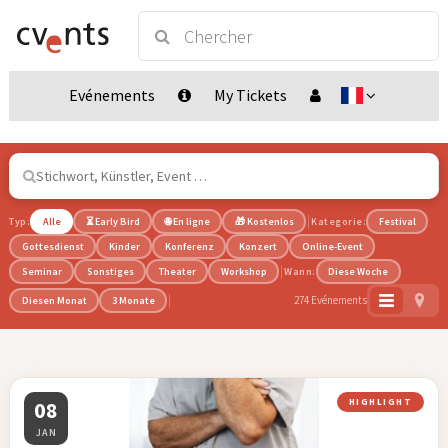
Evénements
My Tickets
Typ:
Alle
⏳ Early Bird
🌐 En ligne
🎁 Kostenlos
Kategorie:
Festival
Gottesdienst
Kinder
Konferenz
Konzert
Online-Event
Seminar
Sonstiges
Theater
Workshop
Wann:
Diese Woche
274 Evénements
Diesen Monat
3 Monate
08
HIGHLIGHT
JAN