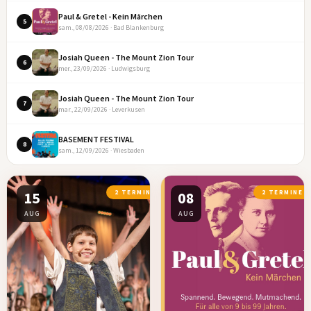
Paul & Gretel - Kein Märchen
5
sam., 08/08/2026 · Bad Blankenburg
Josiah Queen - The Mount Zion Tour
6
mer., 23/09/2026 · Ludwigsburg
Josiah Queen - The Mount Zion Tour
7
mar., 22/09/2026 · Leverkusen
BASEMENT FESTIVAL
8
sam., 12/09/2026 · Wiesbaden
15
2 TERMINE
08
2 TERMINE
AUG
AUG