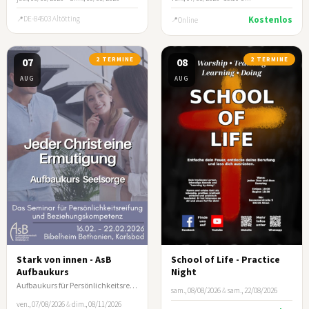
DE-84503 Altötting
Kostenlos
Online
07
2 TERMINE
08
2 TERMINE
AUG
AUG
Stark von innen - AsB
School of Life - Practice
Aufbaukurs
Night
Aufbaukurs für Persönlichkeitsreifung und Beziehungskompetenz
sam., 08/08/2026
&
sam., 22/08/2026
ven., 07/08/2026
&
dim., 08/11/2026