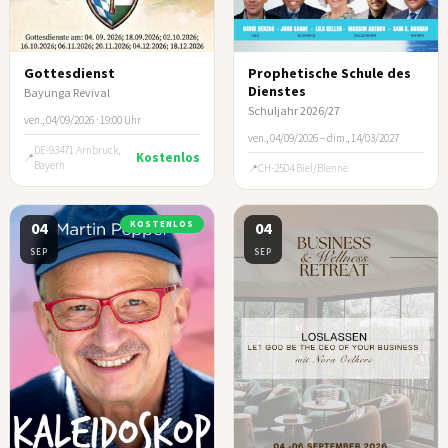
Gottesdienst
Prophetische Schule des
Dienstes
Bayunga Revival
Schuljahr 2026/27
ven., 04/09/2026 · 19:00 Uhr
ven., 04/09/2026 – dim., 14/03/2027
DE-93471 Arnbruck,
Kostenlos
Bayern
CH-2504 Biel/Bienne
04
KOSTENLOS
04
SEP
SEP