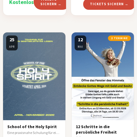
Kostenlos
SICHERN →
TICKETS SICHERN →
25
12
2 TERMINE
APR
MAI
School of the Holy Spirit
12 Schritte in die
persönliche Freiheit
Eine praxisnahe Schulung für ein vom Heiligen Geist geleitetes Leben