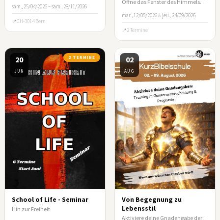
Öffne das Fenster des Himmels. Entdecke Gottes Wege mit Geld und Besitz!
sam., 25/04/2026 – sam., 28/11/2026
mar., 12/05/2026
&
jeu., 24/09/2026
CH-3014 Bern
2 Termine
20
2 TERMINE
02
JUN
AUG
School of Life - Seminar
Von Begegnung zu
Lebensstil
Hin zur Freiheit
Aktiviere deine Gnadengabe der Prophetie und der Geisterunterscheidung