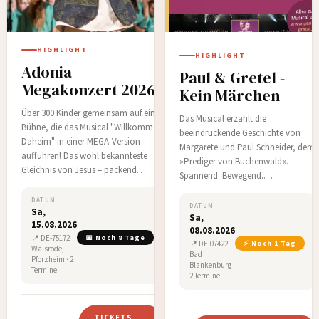
HIGHLIGHT
HIGHLIGHT
Adonia
Paul & Gretel -
Megakonzert 2026
Kein Märchen
Über 300 Kinder gemeinsam auf einer
Das Musical erzählt die
Bühne, die das Musical "Willkommen
beeindruckende Geschichte von
Daheim" in einer MEGA-Version
Margarete und Paul Schneider, dem
aufführen! Das wohl bekannteste
»Prediger von Buchenwald«.
Gleichnis von Jesus – packend
Spannend. Bewegend.
inszeniert mit Musik und Texten, die
Mutmachend. Für alle von 9 bis 99
ins Herz gehen.…
DATUM
Jahren.Es gibt zwei Aufführungen.
DATUM
Sa,
Sa,
Diese findet am Sonntag statt, die
15.08.2026
08.08.2026
andere am Samstag, zu einer
📍 DE-75172
📅 Noch 8 Tage
📍 DE-07422
⚡ Noch 1 Tag
anderen Uhrzeit. Herzliche
Walsrode,
Bad
Pforzheim · 2
Einladung!…
Blankenburg ·
Termine
2 Termine
TICKETS