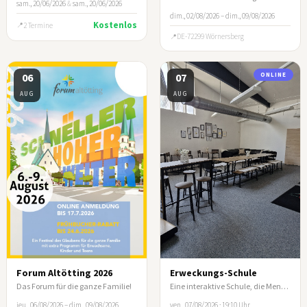
sam., 20/06/2026
&
sam., 20/06/2026
dim., 02/08/2026 – dim., 09/08/2026
Kostenlos
2 Termine
DE-72299 Wörnersberg
06
07
ONLINE
AUG
AUG
Forum Altötting 2026
Erweckungs-Schule
Das Forum für die ganze Familie!
Eine interaktive Schule, die Menschen befähigt, aus ihrer Identität in Christus zu leben.
jeu., 06/08/2026 – dim., 09/08/2026
ven., 07/08/2026 · 19:10 Uhr