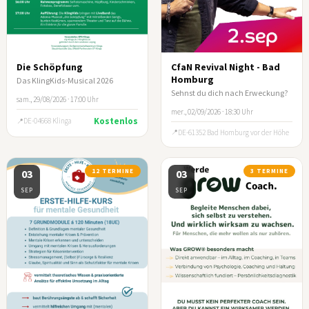
Die Schöpfung
CfaN Revival Night - Bad
Homburg
Das KlingKids-Musical 2026
Sehnst du dich nach Erweckung?
sam., 29/08/2026 · 17:00 Uhr
mer., 02/09/2026 · 18:30 Uhr
Kostenlos
DE-04668 Klinga
DE-61352 Bad Homburg vor der Höhe
03
12 TERMINE
03
3 TERMINE
SEP
SEP