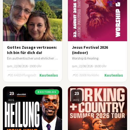
Gottes Zusage vertrauen:
Jesus Festival 2026
Ich bin für dich da!
(indoor)
Ein authentischer und ehrlicher Lebensbericht von Ehepaar Klein
Worship & Healing
sam., 22/08/2026 · 19:00 Uhr
sam., 22/08/2026 · 16:00 Uhr
Kostenlos
Kostenlos
DE-64319 Pfungstadt
DE-31608 Marklohe
23
KOSTENLOS
23
AUG
AUG