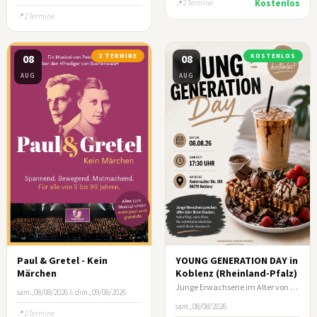
Kostenlos
2 Termine
2 Termine
08
2 TERMINE
08
KOSTENLOS
AUG
AUG
Paul & Gretel - Kein
YOUNG GENERATION DAY in
Märchen
Koblenz (Rheinland-Pfalz)
Junge Erwachsene im Alter von ca. 17-35 Jahre
sam., 08/08/2026
&
dim., 09/08/2026
sam., 08/08/2026
2 Termine