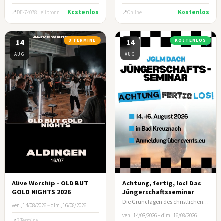
Kostenlos
Kostenlos
DE-74078 Heilbronn
Online
14
3 TERMINE
14
KOSTENLOS
AUG
AUG
Alive Worship - OLD BUT
Achtung, fertig, los! Das
GOLD NIGHTS 2026
Jüngerschaftsseminar
Die Grundlagen des christlichen Lebens und wie du andere darin anleitest.
ven., 14/08/2026
–
dim., 16/08/2026
ven., 14/08/2026 – dim., 16/08/2026
3 Termine