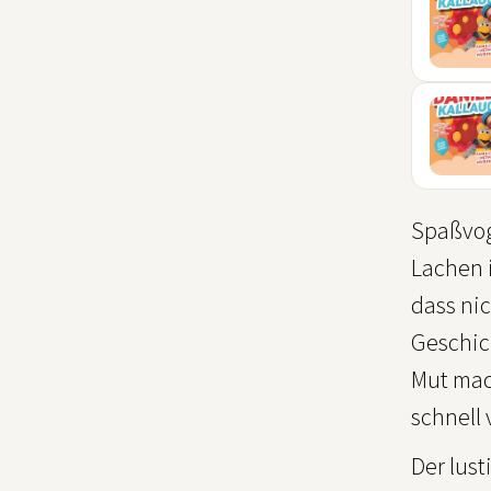
13
MÄR
03
JUL
Spaßvoge
Lachen i
dass nic
Geschic
Mut mach
schnell
Der lus