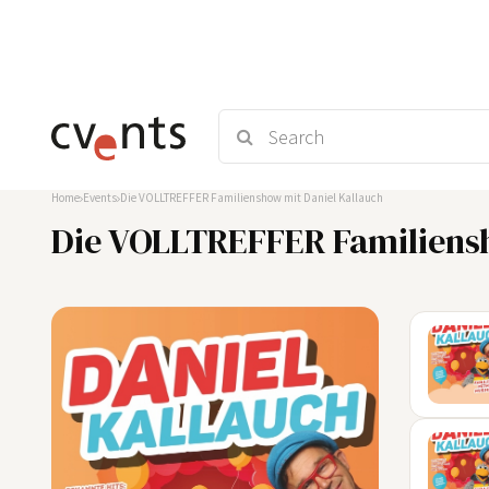
Home
Events
Die VOLLTREFFER Familienshow mit Daniel Kallauch
Die VOLLTREFFER Familiensh
22
AUG