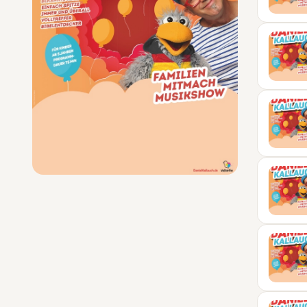
15
OKT
16
OKT
17
OKT
13
FEB
27
FEB