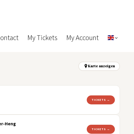
Contact
My Tickets
My Account
Karte anzeigen
TICKETS →
uer-Heng
TICKETS →