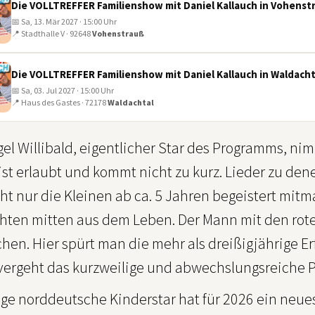
Die VOLLTREFFER Familienshow mit Daniel Kallauch in Vohenst
📅 Sa, 13. Mär 2027 · 15:00 Uhr
📍 Stadthalle V · 92648
Vohenstrauß
Die VOLLTREFFER Familienshow mit Daniel Kallauch in Waldacht
📅 Sa, 03. Jul 2027 · 15:00 Uhr
📍 Haus des Gastes · 72178
Waldachtal
l Willibald, eigentlicher Star des Programms, nim
st erlaubt und kommt nicht zu kurz. Lieder zu den
ht nur die Kleinen ab ca. 5 Jahren begeistert mitm
hten mitten aus dem Leben. Der Mann mit den roten
en. Hier spürt man die mehr als dreißigjährige Erf
 vergeht das kurzweilige und abwechslungsreiche
tige norddeutsche Kinderstar hat für 2026 ein ne