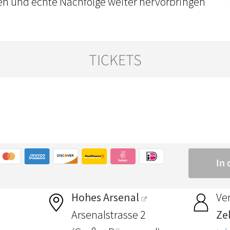
en und echte Nachfolge weiter hervorbringen
Hohes Arsenal
Ver
Arsenalstrasse 2
Ze