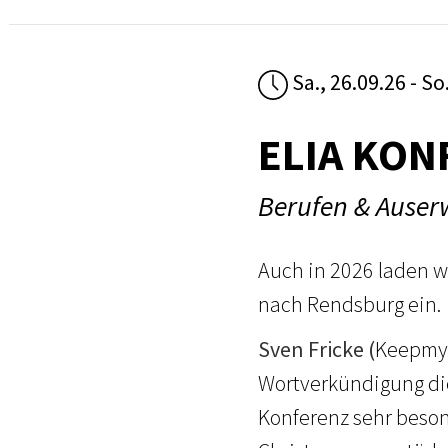
Sa., 26.09.26 - So
ELIA KON
Berufen & Auser
Auch in 2026 laden w
nach Rendsburg ein.
Sven Fricke (
Keepmyw
Wortverkündigung die
Konferenz sehr beso