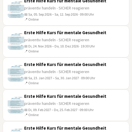
Erste Hilfe Kurs für mentale Gesundheit
präventiv handeln - SICHER reagieren
📅 Sa, 05. Sep 2026 – Sa, 12. Sep 2026 · 09:00 Uhr
05
📍 Online
SEP
Erste Hilfe Kurs für mentale Gesundheit
präventiv handeln - SICHER reagieren
📅 Di, 24. Nov 2026 – Do, 10. Dez 2026 · 19:30 Uhr
24
📍 Online
NOV
Erste Hilfe Kurs für mentale Gesundheit
präventiv handeln - SICHER reagieren
📅 Sa, 23. Jan 2027 – Sa, 30. Jan 2027 · 09:00 Uhr
23
📍 Online
JAN
Erste Hilfe Kurs für mentale Gesundheit
präventiv handeln - SICHER reagieren
📅 Di, 09. Feb 2027 – Do, 25. Feb 2027 · 09:00 Uhr
09
📍 Online
FEB
Erste Hilfe Kurs für mentale Gesundheit