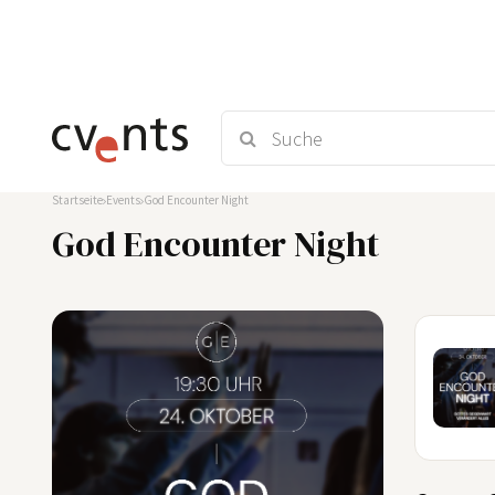
Startseite
Events
God Encounter Night
God Encounter Night
28
AUG