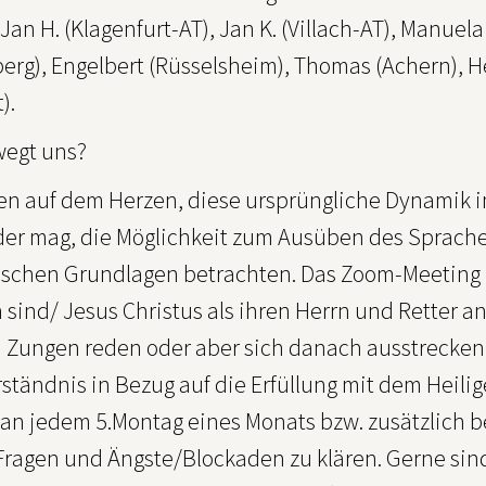
 Jan H. (Klagenfurt-AT), Jan K. (Villach-AT), Manuel
berg), Engelbert (Rüsselsheim), Thomas (Achern), 
).
egt uns?
en auf dem Herzen, diese ursprüngliche Dynamik im
der mag, die Möglichkeit zum Ausüben des Sprach
lischen Grundlagen betrachten. Das Zoom-Meeting i
n sind/ Jesus Christus als ihren Herrn und Rette
in Zungen reden oder aber sich danach ausstrecken
ständnis in Bezug auf die Erfüllung mit dem Heili
 an jedem 5.Montag eines Monats bzw. zusätzlich b
 Fragen und Ängste/Blockaden zu klären. Gerne si