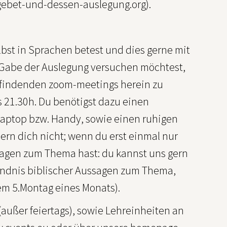
ngebet-und-dessen-auslegung.org).
lbst in Sprachen betest und dies gerne mit
r Gabe der Auslegung versuchen möchtest,
ttfindenden zoom-meetings herein zu
s 21.30h. Du benötigst dazu einen
n Laptop bzw. Handy, sowie einen ruhigen
dern dich nicht; wenn du erst einmal nur
ragen zum Thema hast: du kannst uns gern
ständnis biblischer Aussagen zum Thema,
em 5.Montag eines Monats).
außer feiertags), sowie Lehreinheiten an