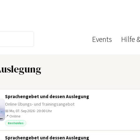
Events
Hilfe 
Auslegung
Sprachengebet und dessen Auslegung
Online Übungs- und Trainingsangebot
📅 Mo, 07. Sep 2026 · 20:00 Uhr
📍 Online
Kostenlos
Sprachengebet und dessen Auslegung