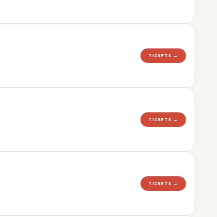
TICKETS →
TICKETS →
TICKETS →