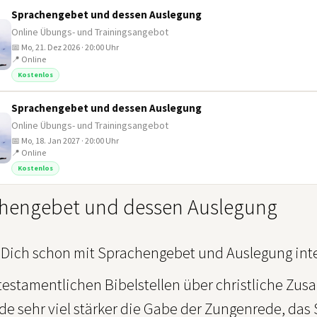
Sprachengebet und dessen Auslegung
Online Übungs- und Trainingsangebot
📅 Mo, 21. Dez 2026 · 20:00 Uhr
📍 Online
Kostenlos
Sprachengebet und dessen Auslegung
Online Übungs- und Trainingsangebot
📅 Mo, 18. Jan 2027 · 20:00 Uhr
📍 Online
Kostenlos
hengebet und dessen Auslegung
 Dich schon mit Sprachengebet und Auslegung inte
testamentlichen Bibelstellen über christliche Zus
e sehr viel stärker die Gabe der Zungenrede, da