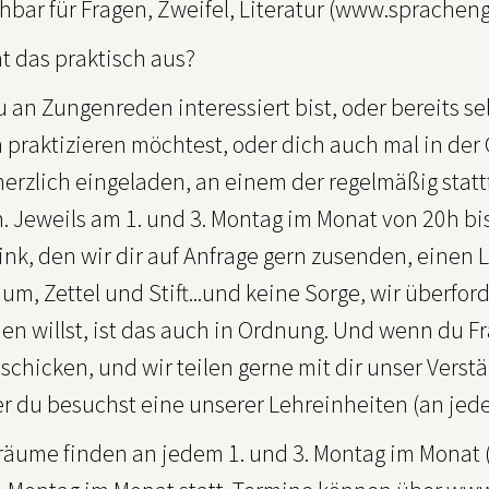
hbar für Fragen, Zweifel, Literatur (www.sprache
t das praktisch aus?
an Zungenreden interessiert bist, oder bereits se
 praktizieren möchtest, oder dich auch mal in de
 herzlich eingeladen, an einem der regelmäßig sta
. Jeweils am 1. und 3. Montag im Monat von 20h bi
link, den wir dir auf Anfrage gern zusenden, eine
um, Zettel und Stift...und keine Sorge, wir überfor
en willst, ist das auch in Ordnung. Und wenn du F
 schicken, und wir teilen gerne mit dir unser Ver
r du besuchst eine unserer Lehreinheiten (an jed
äume finden an jedem 1. und 3. Montag im Monat (