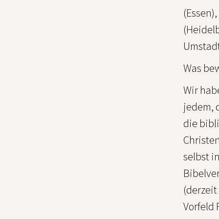
(Essen),
(Heidel
Umstadt
Was bew
Wir hab
jedem, 
die bib
Christe
selbst 
Bibelver
(derzeit
Vorfeld