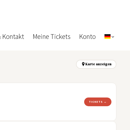
& Kontakt
Meine Tickets
Konto
Karte anzeigen
TICKETS →