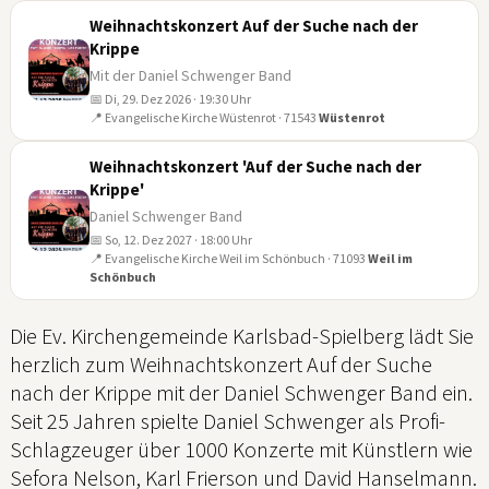
Weihnachtskonzert Auf der Suche nach der
Krippe
Mit der Daniel Schwenger Band
📅 Di, 29. Dez 2026 · 19:30 Uhr
29
📍 Evangelische Kirche Wüstenrot · 71543
Wüstenrot
DEZ
Weihnachtskonzert 'Auf der Suche nach der
Krippe'
Daniel Schwenger Band
📅 So, 12. Dez 2027 · 18:00 Uhr
12
📍 Evangelische Kirche Weil im Schönbuch · 71093
Weil im
Schönbuch
DEZ
Die Ev. Kirchengemeinde Karlsbad-Spielberg lädt Sie
herzlich zum Weihnachtskonzert Auf der Suche
nach der Krippe mit der Daniel Schwenger Band ein.
Seit 25 Jahren spielte Daniel Schwenger als Profi-
Schlagzeuger über 1000 Konzerte mit Künstlern wie
Sefora Nelson, Karl Frierson und David Hanselmann.