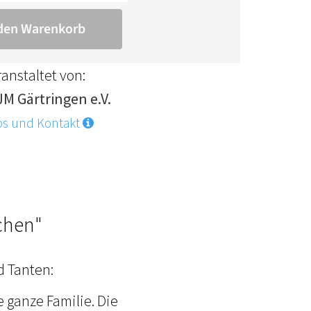
anstaltet von:
JM Gärtringen e.V.
os und Kontakt
chen"
d Tanten:
e ganze Familie. Die