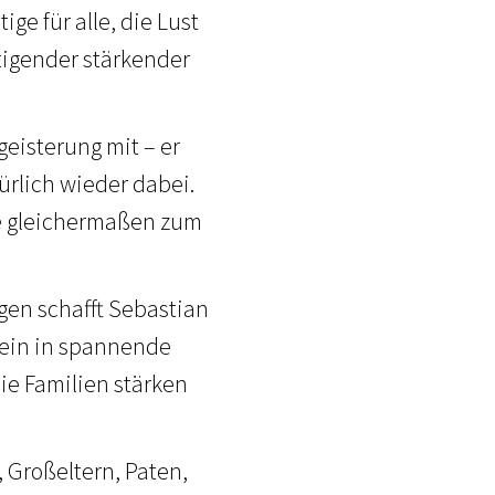
ge für alle, die Lust
tigender stärkender
geisterung mit – er
ürlich wieder dabei.
ene gleichermaßen zum
gen schafft Sebastian
inein in spannende
e Familien stärken
, Großeltern, Paten,