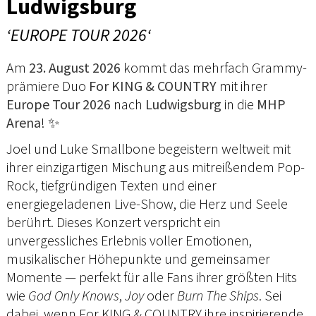
Ludwigsburg
‘EUROPE TOUR 2026‘
Am
23. August 2026
kommt das mehrfach Grammy-
prämiere Duo
For KING & COUNTRY
mit ihrer
Europe Tour 2026
nach
Ludwigsburg
in die
MHP
Arena
! ✨
Joel und Luke Smallbone begeistern weltweit mit
ihrer einzigartigen Mischung aus mitreißendem Pop-
Rock, tiefgründigen Texten und einer
energiegeladenen Live-Show, die Herz und Seele
berührt. Dieses Konzert verspricht ein
unvergessliches Erlebnis voller Emotionen,
musikalischer Höhepunkte und gemeinsamer
Momente — perfekt für alle Fans ihrer größten Hits
wie
God Only Knows
,
Joy
oder
Burn The Ships
. Sei
dabei, wenn For KING & COUNTRY ihre inspirierende