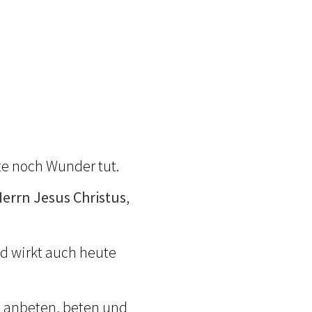
te noch Wunder tut.
errn Jesus Christus
,
d wirkt auch heute
n anbeten, beten und