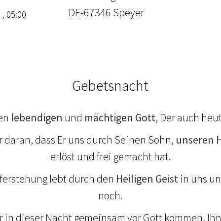
DE-67346 Speyer
 , 05:00
Gebetsnacht
nen
lebendigen
und
mächtigen Gott
, Der auch heu
r daran, dass Er uns durch Seinen Sohn,
unseren H
erlöst und frei gemacht hat.
uferstehung lebt durch den
Heiligen Geist
in uns un
noch.
 in dieser Nacht gemeinsam vor Gott kommen, Ih