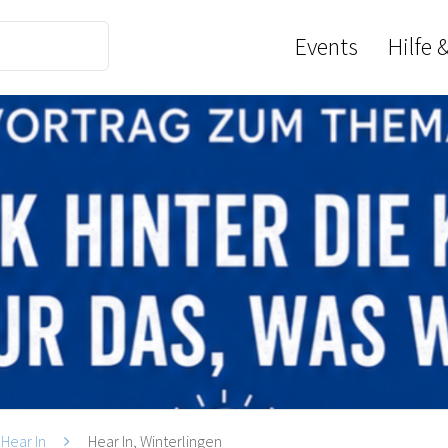
Events
Hilfe 
Hear In
Hear In, Winterlingen