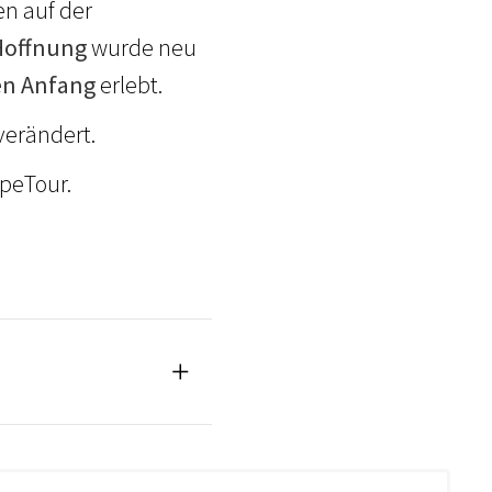
n auf der
Hoffnung
wurde neu
n Anfang
erlebt.
verändert.
opeTour.