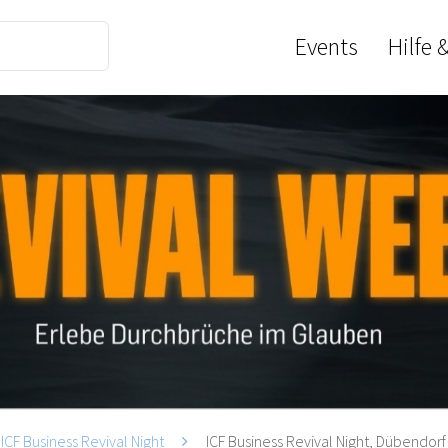
Events
Hilfe 
ICF Business Revival Night
ICF Business Revival Night, Dübendorf