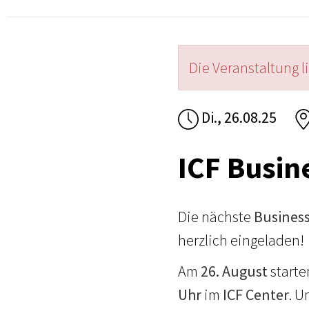
Die Veranstaltung l
Di., 26.08.25
ICF Busin
Die nächste
Business
herzlich eingeladen!
Am
26. August
starte
Uhr
im
ICF Center
. 