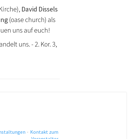
Kirche),
David Dissels
ong
(oase church) als
euen uns auf euch!
elt uns. - 2. Kor. 3,
anstaltungen
·
Kontakt zum
Veranstalter