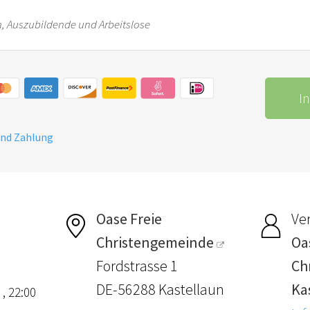
en, Auszubildende und Arbeitslose
I
und Zahlung
Oase Freie
Ver
Christengemeinde
Oa
Fordstrasse 1
Ch
DE-56288 Kastellaun
Ka
 , 22:00