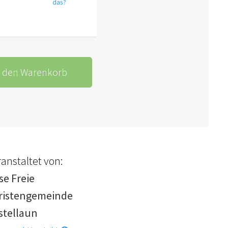
das?
n den Warenkorb
anstaltet von:
se Freie
ristengemeinde
stellaun