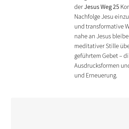
der
Jesus Weg 25
Kon
Nachfolge Jesu einz
und transformative We
nahe an Jesus bleibe
meditativer Stille üb
geführtem Gebet – d
Ausdrucksformen und 
und Erneuerung.