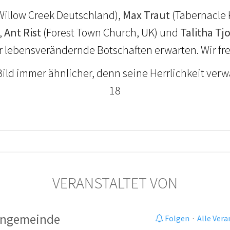
Willow Creek Deutschland),
Max Traut
(Tabernacle 
,
Ant Rist
(Forest Town Church, UK) und
Talitha Tj
r lebensverändernde Botschaften erwarten. Wir fr
ld immer ähnlicher, denn seine Herrlichkeit verwand
18
VERANSTALTET VON
tengemeinde
Folgen
·
Alle Ver