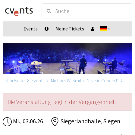
Events
Meine Tickets
Startseite
Events
Michael W. Smith - ‘Live in Concert‘
Micha
Die Veranstaltung liegt in der Vergangenheit.
Mi., 03.06.26
Siegerlandhalle, Siegen