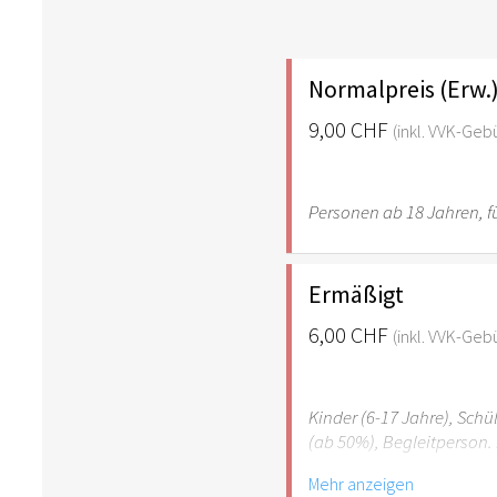
Normalpreis (Erw.
9,00 CHF
(inkl. VVK-Geb
Personen ab 18 Jahren, fü
Ermäßigt
6,00 CHF
(inkl. VVK-Geb
Kinder (6-17 Jahre), Sch
(ab 50%), Begleitperson. 
Mehr anzeigen
Hinweis: Für Kinder unte