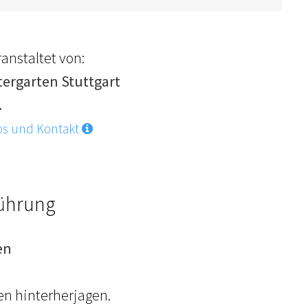
anstaltet von:
tergarten Stuttgart
.
os und Kontakt
Führung
en
en hinterherjagen.