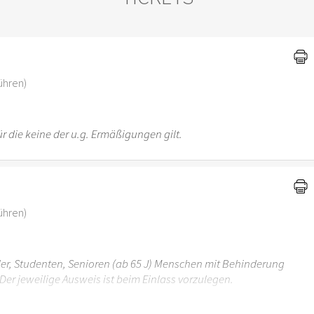
)
ühren)
r die keine der u.g. Ermäßigungen gilt.
ühren)
üler, Studenten, Senioren (ab 65 J) Menschen mit Behinderung
Der jeweilige Ausweis ist beim Einlass vorzulegen.
r 6 Jahren ist der Ostergarten Stuttgart nicht