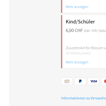
Mehr anzeigen
Hinweis: Für Kinder unte
empfehlenswert.
Kind/Schüler
6,00 CHF
(inkl. VVK-Geb
Zusatzticket für Klassen
Schülerausweis.
Mehr anzeigen
Hinweis: Für Kinder unte
empfehlenswert.
Informationen zu Versand 