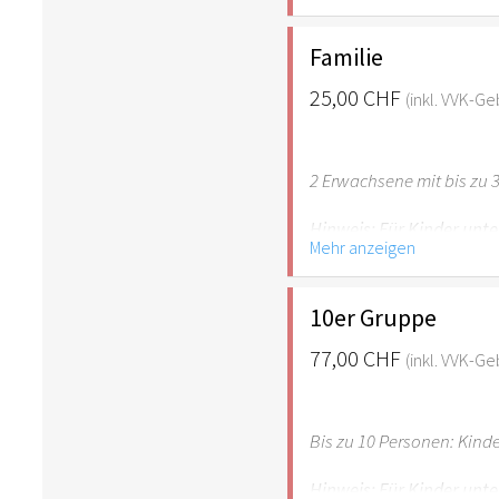
empfehlenswert.
Familie
25,00 CHF
(inkl. VVK-G
2 Erwachsene mit bis zu 3
Hinweis: Für Kinder unte
Mehr anzeigen
empfehlenswert.
10er Gruppe
77,00 CHF
(inkl. VVK-G
Bis zu 10 Personen: Kind
Hinweis: Für Kinder unte