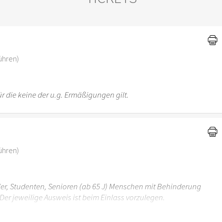
)
ühren)
r die keine der u.g. Ermäßigungen gilt.
ühren)
üler, Studenten, Senioren (ab 65 J) Menschen mit Behinderung
Der jeweilige Ausweis ist beim Einlass vorzulegen.
r 6 Jahren ist der Ostergarten Stuttgart nicht