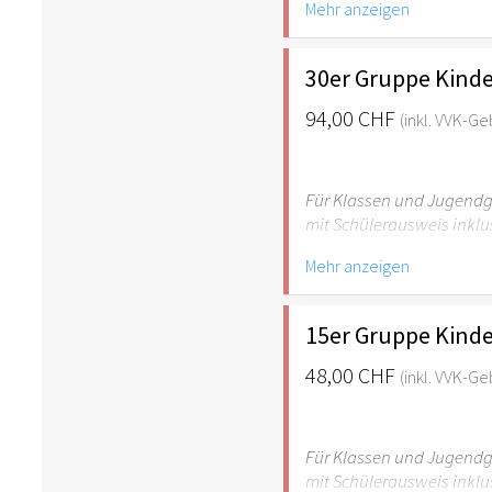
Mehr anzeigen
empfehlenswert.
30er Gruppe Kinde
94,00 CHF
(inkl. VVK-G
Für Klassen und Jugendgr
mit Schülerausweis inklu
Mehr anzeigen
Hinweis: Für Kinder unte
empfehlenswert.
15er Gruppe Kinde
48,00 CHF
(inkl. VVK-G
Für Klassen und Jugendgr
mit Schülerausweis inklu