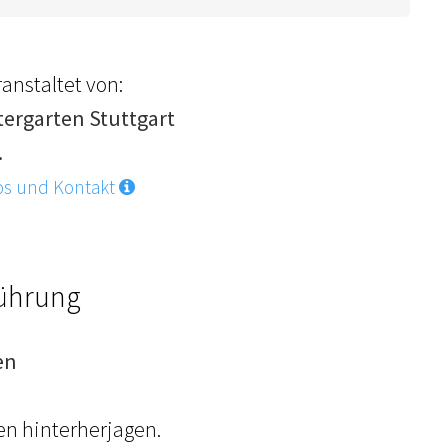
anstaltet von:
tergarten Stuttgart
.
os und Kontakt
Führung
en
en hinterherjagen.