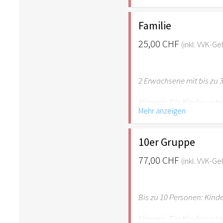
empfehlenswert.
Familie
25,00 CHF
(inkl. VVK-G
2 Erwachsene mit bis zu 3
Hinweis: Für Kinder unte
Mehr anzeigen
empfehlenswert.
10er Gruppe
77,00 CHF
(inkl. VVK-G
Bis zu 10 Personen: Kind
Hinweis: Für Kinder unte