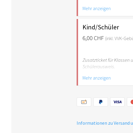
Mehr anzeigen
Hinweis: Für Kinder unte
empfehlenswert.
Kind/Schüler
6,00 CHF
(inkl. VVK-Geb
Zusatzticket für Klassen
Schülerausweis.
Mehr anzeigen
Hinweis: Für Kinder unte
empfehlenswert.
Informationen zu Versand 