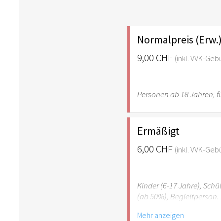
Normalpreis (Erw.
9,00 CHF
(inkl. VVK-Geb
Personen ab 18 Jahren, fü
Ermäßigt
6,00 CHF
(inkl. VVK-Geb
Kinder (6-17 Jahre), Sch
(ab 50%), Begleitperson. 
Mehr anzeigen
Hinweis: Für Kinder unte