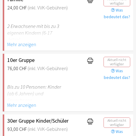
verfügbar
vorzulegen.
24,00 CHF
(inkl. VVK-Gebühren)
Was
bedeutet das?
Hinweis: Für Kinder unter 6
Jahren ist der Ostergarten
2 Erwachsene mit bis zu 3
Stuttgart nicht
eigenen Kindern (6-17
empfehlenswert.
Jahre).
Mehr anzeigen
Hinweis: Für Kinder unter 6
Jahren ist der Ostergarten
10er Gruppe
Aktuell nicht
verfügbar
Stuttgart nicht
76,00 CHF
(inkl. VVK-Gebühren)
Was
empfehlenswert.
bedeutet das?
Bis zu 10 Personen: Kinder
(ab 6 Jahren) und
Erwachsene.
Mehr anzeigen
Hinweis: Für Kinder unter 6
Jahren ist der Ostergarten
30er Gruppe Kinder/Schüler
Aktuell nicht
verfügbar
Stuttgart nicht
93,00 CHF
(inkl. VVK-Gebühren)
Was
empfehlenswert.