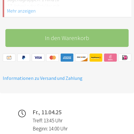
empfehlenswert.
17 Jahre) oder Schüler mit
Mehr anzeigen
Schülerausweis.
Hinweis: Für Kinder unter 6
Jahren ist der Ostergarten
In den Warenkorb
Stuttgart nicht
empfehlenswert.
Informationen zu Versand und Zahlung
Fr., 11.04.25
Treff: 13:45 Uhr
Beginn: 14:00 Uhr