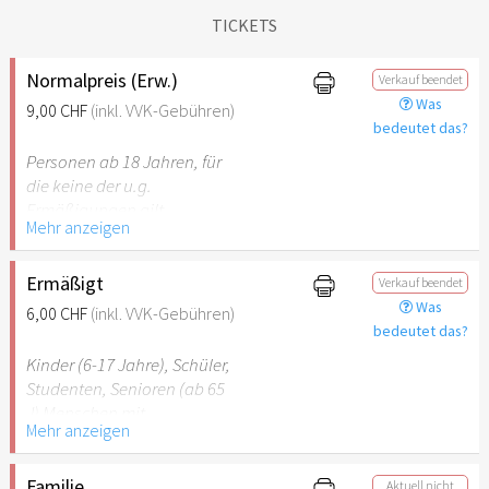
TICKETS
Normalpreis (Erw.)
Verkauf beendet
Was
9,00 CHF
(inkl. VVK-Gebühren)
bedeutet das?
Personen ab 18 Jahren, für
die keine der u.g.
Ermäßigungen gilt.
Mehr anzeigen
Ermäßigt
Verkauf beendet
Was
6,00 CHF
(inkl. VVK-Gebühren)
bedeutet das?
Kinder (6-17 Jahre), Schüler,
Studenten, Senioren (ab 65
J) Menschen mit
Mehr anzeigen
Behinderung (ab 50%),
Begleitperson. Der jeweilige
Ausweis ist beim Einlass
Familie
Aktuell nicht