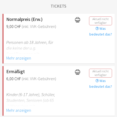
TICKETS
Normalpreis (Erw.)
Aktuell nicht
verfügbar
9,00 CHF
(inkl. VVK-Gebühren)
Was
bedeutet das?
Personen ab 18 Jahren, für
die keine der u.g.
Ermäßigungen gilt.
Mehr anzeigen
Ermäßigt
Aktuell nicht
verfügbar
6,00 CHF
(inkl. VVK-Gebühren)
Was
bedeutet das?
Kinder (6-17 Jahre), Schüler,
Studenten, Senioren (ab 65
J) Menschen mit
Mehr anzeigen
Behinderung (ab 50%),