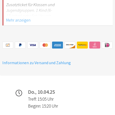
Stuttgart nicht
Zusatzticket für Klassen und
empfehlenswert.
Jugendgruppen. 1 Kind (6-
17 Jahre) oder Schüler mit
Mehr anzeigen
Schülerausweis.
Hinweis: Für Kinder unter 6
Jahren ist der Ostergarten
Stuttgart nicht
empfehlenswert.
Informationen zu Versand und Zahlung
Do., 10.04.25
Treff: 15:05 Uhr
Beginn: 15:20 Uhr