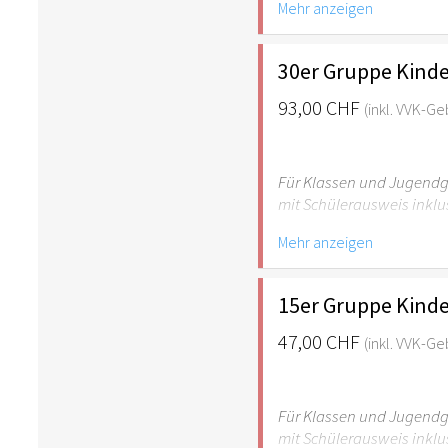
Mehr anzeigen
empfehlenswert.
30er Gruppe Kinde
93,00 CHF
(inkl. VVK-G
Für Klassen und Jugendgr
mit Schülerausweis inklu
Mehr anzeigen
Hinweis: Für Kinder unte
empfehlenswert.
15er Gruppe Kinde
47,00 CHF
(inkl. VVK-G
Für Klassen und Jugendgr
mit Schülerausweis inklu