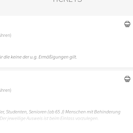
)
ühren)
r die keine der u.g. Ermäßigungen gilt.
ühren)
üler, Studenten, Senioren (ab 65 J) Menschen mit Behinderung
Der jeweilige Ausweis ist beim Einlass vorzulegen.
r 6 Jahren ist der Ostergarten Stuttgart nicht