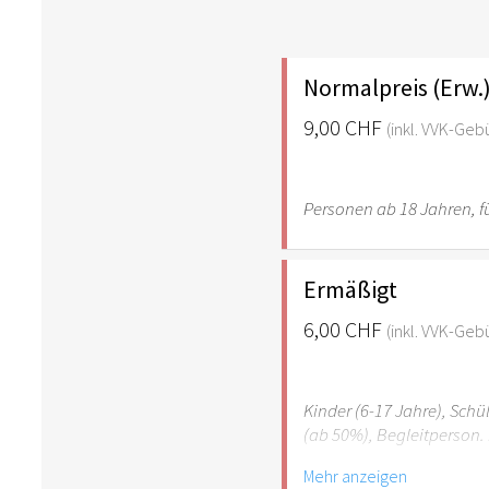
Normalpreis (Erw.
9,00 CHF
(inkl. VVK-Geb
Personen ab 18 Jahren, fü
Ermäßigt
6,00 CHF
(inkl. VVK-Geb
Kinder (6-17 Jahre), Sch
(ab 50%), Begleitperson. 
Mehr anzeigen
Hinweis: Für Kinder unte