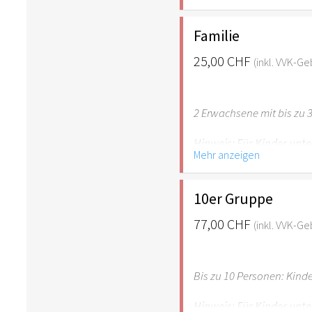
empfehlenswert.
Familie
25,00 CHF
(inkl. VVK-G
2 Erwachsene mit bis zu 3
Hinweis: Für Kinder unte
Mehr anzeigen
empfehlenswert.
10er Gruppe
77,00 CHF
(inkl. VVK-G
Bis zu 10 Personen: Kind
Hinweis: Für Kinder unte