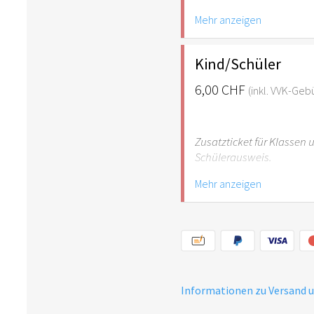
Mehr anzeigen
Hinweis: Für Kinder unte
empfehlenswert.
Kind/Schüler
6,00 CHF
(inkl. VVK-Geb
Zusatzticket für Klassen
Schülerausweis.
Mehr anzeigen
Hinweis: Für Kinder unte
empfehlenswert.
Informationen zu Versand 