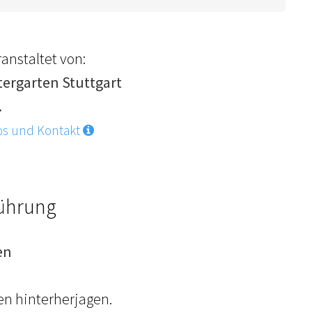
anstaltet von:
tergarten Stuttgart
.
os und Kontakt
Führung
en
en hinterherjagen.