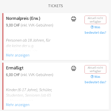
TICKETS
Normalpreis (Erw.)
Aktuell nicht
verfügbar
9,00 CHF
(inkl. VVK-Gebühren)
Was
bedeutet das?
Personen ab 18 Jahren, für
die keine der u.g.
Ermäßigungen gilt.
Mehr anzeigen
Ermäßigt
Aktuell nicht
verfügbar
6,00 CHF
(inkl. VVK-Gebühren)
Was
bedeutet das?
Kinder (6-17 Jahre), Schüler,
Studenten, Senioren (ab 65
J) Menschen mit
Mehr anzeigen
Behinderung (ab 50%),