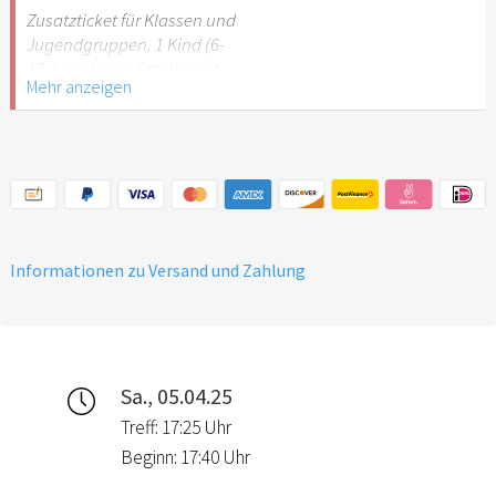
Stuttgart nicht
Zusatzticket für Klassen und
empfehlenswert.
Jugendgruppen. 1 Kind (6-
17 Jahre) oder Schüler mit
Mehr anzeigen
Schülerausweis.
Hinweis: Für Kinder unter 6
Jahren ist der Ostergarten
Stuttgart nicht
empfehlenswert.
Informationen zu Versand und Zahlung
Sa., 05.04.25
Treff: 17:25 Uhr
Beginn: 17:40 Uhr