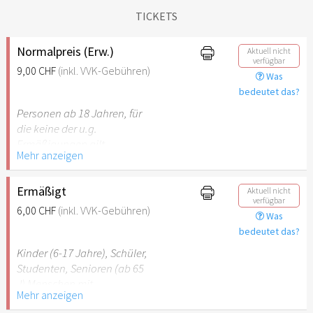
TICKETS
Normalpreis (Erw.)
Aktuell nicht
verfügbar
9,00 CHF
(inkl. VVK-Gebühren)
Was
bedeutet das?
Personen ab 18 Jahren, für
die keine der u.g.
Ermäßigungen gilt.
Mehr anzeigen
Ermäßigt
Aktuell nicht
verfügbar
6,00 CHF
(inkl. VVK-Gebühren)
Was
bedeutet das?
Kinder (6-17 Jahre), Schüler,
Studenten, Senioren (ab 65
J) Menschen mit
Mehr anzeigen
Behinderung (ab 50%),