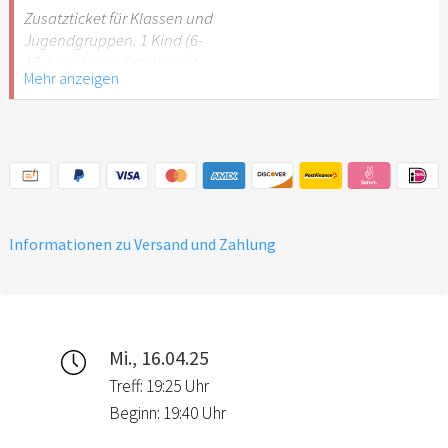
Stuttgart nicht
Zusatzticket für Klassen und
empfehlenswert.
Jugendgruppen. 1 Kind (6-
17 Jahre) oder Schüler mit
Mehr anzeigen
Schülerausweis.
Hinweis: Für Kinder unter 6
Jahren ist der Ostergarten
Stuttgart nicht
empfehlenswert.
Informationen zu Versand und Zahlung
Mi., 16.04.25
Treff: 19:25 Uhr
Beginn: 19:40 Uhr