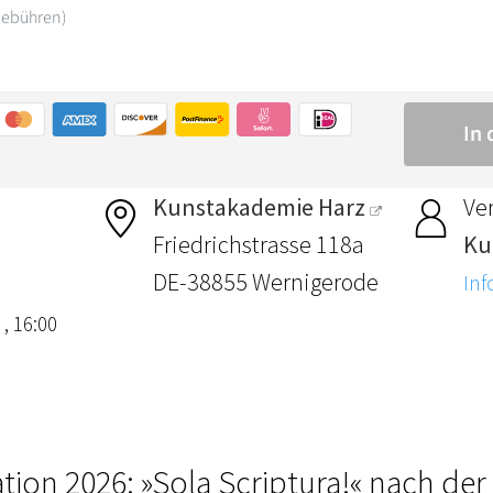
Kunstakademie Harz
Ver
Friedrichstrasse 118a
Ku
DE-38855 Wernigerode
Inf
 , 16:00
ion 2026: »Sola Scriptura!« nach der