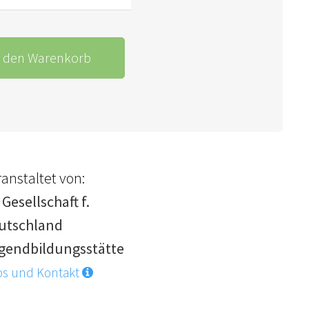
n den Warenkorb
anstaltet von:
 Gesellschaft f.
utschland
gendbildungsstätte
os und Kontakt