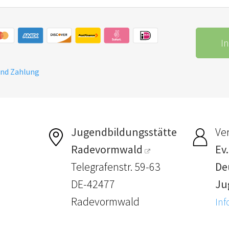
I
und Zahlung
Jugendbildungsstätte
Ver
Radevormwald
Ev.
Telegrafenstr. 59-63
De
DE-42477
Ju
Radevormwald
Inf