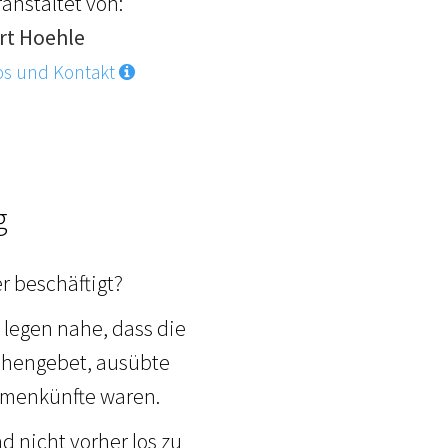
anstaltet von:
rt Hoehle
os und Kontakt
g
r beschäftigt?
legen nahe, dass die
achengebet, ausübte
mmenkünfte waren.
d nicht vorher los zu