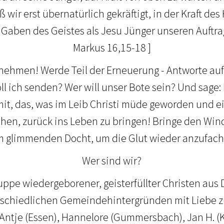
ß wir erst übernatürlich gekräftigt, in der Kraft de
 Gaben des Geistes als Jesu Jünger unseren Auftrag 
Markus 16,15-18 ]
 nehmen! Werde Teil der Erneuerung - Antworte auf
oll ich senden? Wer will unser Bote sein? Und sage: 
f mit, das, was im Leib Christi müde geworden und e
ehen, zurück ins Leben zu bringen! Bringe den Win
 glimmenden Docht, um die Glut wieder anzufac
Wer sind wir?
uppe wiedergeborener, geisterfüllter Christen au
rschiedlichen Gemeindehintergründen mit Liebe z
 Antje (Essen), Hannelore (Gummersbach), Jan H. (K