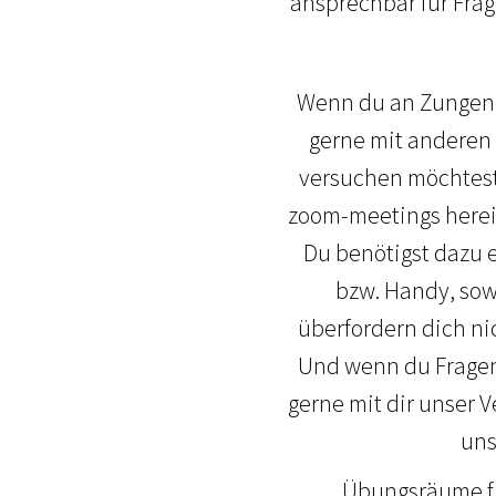
ansprechbar für Fra
Wenn du an Zungenre
gerne mit anderen 
versuchen möchtest,
zoom-meetings herein
Du benötigst dazu e
bzw. Handy, sowi
überfordern dich ni
Und wenn du Fragen 
gerne mit dir unser 
uns
Übungsräume fi