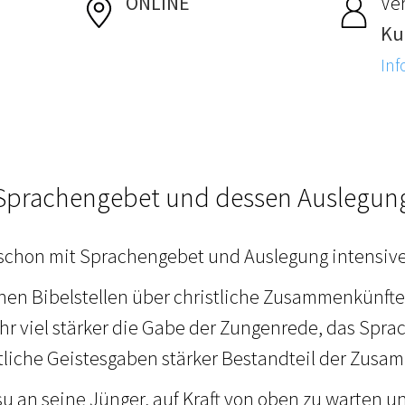
ONLINE
Ver
Ku
Inf
Sprachengebet und dessen Auslegun
schon mit Sprachengebet und Auslegung intensive
hen Bibelstellen über christliche Zusammenkünfte 
r viel stärker die Gabe der Zungenrede, das Spr
liche Geistesgaben stärker Bestandteil der Zusa
u an seine Jünger, auf Kraft von oben zu warten un