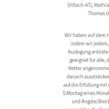
(Villach-AT), Mathi
Thomas (A
Wir haben auf dem H
indem wir jedem,
Auslegung anbieten
geeignet für alle,
Retter angenommen
danach ausstrecken
auf die Erfüllung mi
5.Montag eines Monat
und Ängste/Block