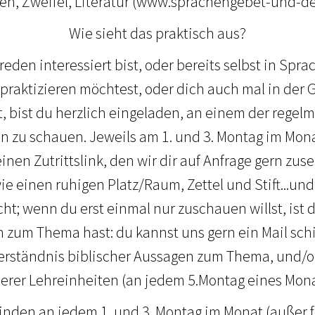
gen, Zweifel, Literatur (www.sprachengebet-und-de
Wie sieht das praktisch aus?
den interessiert bist, oder bereits selbst in Spra
praktizieren möchtest, oder dich auch mal in der
 bist du herzlich eingeladen, an einem der regel
 zu schauen. Jeweils am 1. und 3. Montag im Mona
inen Zutrittslink, den wir dir auf Anfrage gern zu
e einen ruhigen Platz/Raum, Zettel und Stift...und
cht; wenn du erst einmal nur zuschauen willst, ist 
zum Thema hast: du kannst uns gern ein Mail schi
Verständnis biblischer Aussagen zum Thema, und/
erer Lehreinheiten (an jedem 5.Montag eines Mona
nden an jedem 1. und 3. Montag im Monat (außer fe