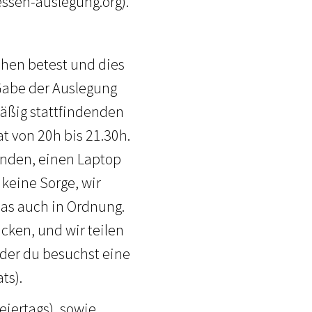
ssen-auslegung.org).
chen betest und dies
 Gabe der Auslegung
mäßig stattfindenden
t von 20h bis 21.30h.
senden, einen Laptop
 keine Sorge, wir
das auch in Ordnung.
cken, und wir teilen
oder du besuchst eine
ts).
iertags), sowie