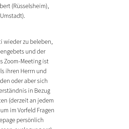
lbert (Rüsselsheim),
-Umstadt).
i wieder zu beleben,
hengebets und der
as Zoom-Meeting ist
als ihren Herrn und
den oder aber sich
erständnis in Bezug
ten (derzeit an jedem
 um im Vorfeld Fragen
mepage persönlich