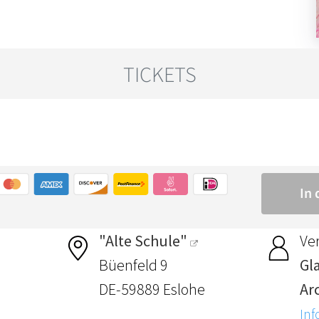
"Alte Schule"
Ver
Büenfeld 9
Gl
DE-59889 Eslohe
Ar
Inf