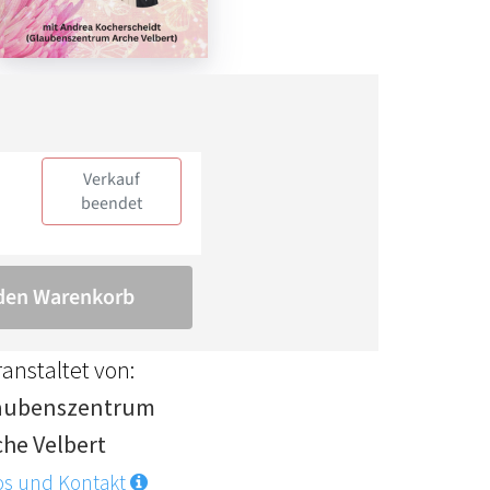
anstaltet von:
aubenszentrum
che Velbert
os und Kontakt