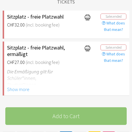
TICKETS
Sitzplatz - freie Platzwahl
Sales ended
What does
CHF32.00
(incl. booking fee)
that mean?
Sitzplatz - freie Platzwahl,
Sales ended
ermäßigt
What does
that mean?
CHF27.00
(incl. booking fee)
Die Ermäßigung gilt für
Schüler*innen,
Student*innen,
Show more
Auszubildende,
Schwerbehinderte
(Personen mit GdB 50 oder
mehr), freiwillig
Add to Cart
Sozialdienstleistende
(FSJ/FÖJ, BFD) für Personen
mit Merkzeichen „B“ im