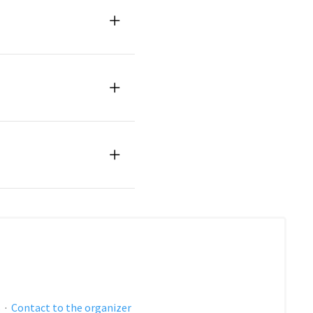
s
·
Contact to the organizer