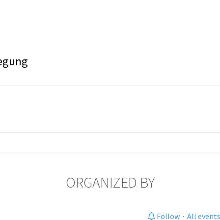
legung
ORGANIZED BY
Follow
·
All event