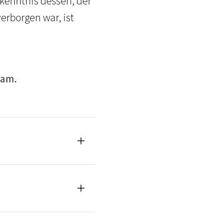
kenntnis dessen, der
erborgen war, ist
eam.