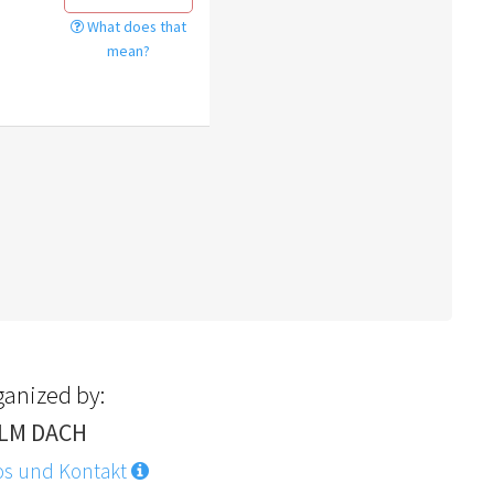
What does that
mean?
ganized by:
LM DACH
os und Kontakt