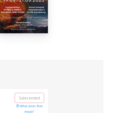
Sales ended
What does that
mean?