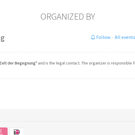
ORGANIZED BY
ng
Follow
·
All event
Zelt der Begegnung"
and is the legal contact. The organizer is responsible f