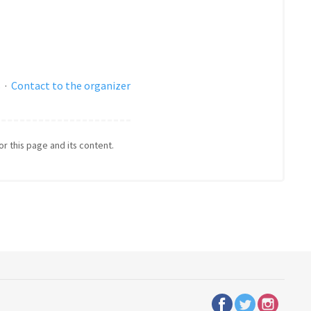
s
·
Contact to the organizer
or this page and its content.