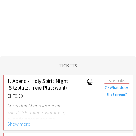
TICKETS
1. Abend - Holy Spirit Night
Sales ended
(Sitzplatz, freie Platzwahl)
What does
that mean?
CHF0.00
Am ersten Abend kommen
wir als Gläubige zusammen,
hungrig nach mehr von
Show more
Gottes Gegenwart. Es gibt
keine Agenda – das