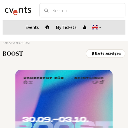
Events
My Tickets
Home
Events
BOOST
BOOST
Karte anzeigen