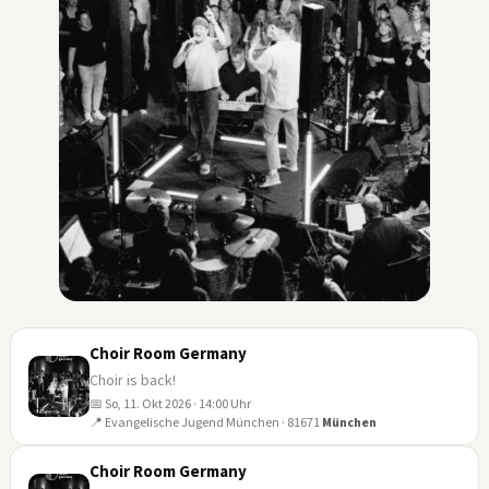
Choir Room Germany
Choir is back!
📅 So, 11. Okt 2026 · 14:00 Uhr
11
📍 Evangelische Jugend München · 81671
München
OKT
Choir Room Germany