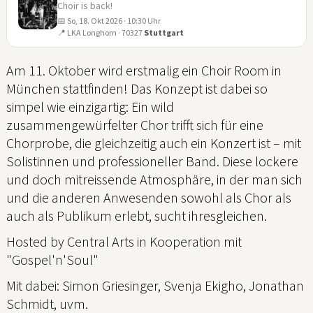
Choir is back!
📅 So, 18. Okt 2026 · 10:30 Uhr
18
📍 LKA Longhorn · 70327
Stuttgart
OKT
Am 11. Oktober wird erstmalig ein Choir Room in
München stattfinden! Das Konzept ist dabei so
simpel wie einzigartig: Ein wild
zusammengewürfelter Chor trifft sich für eine
Chorprobe, die gleichzeitig auch ein Konzert ist – mit
Solistinnen und professioneller Band. Diese lockere
und doch mitreissende Atmosphäre, in der man sich
und die anderen Anwesenden sowohl als Chor als
auch als Publikum erlebt, sucht ihresgleichen.
Hosted by Central Arts in Kooperation mit
"Gospel'n'Soul"
Mit dabei: Simon Griesinger, Svenja Ekigho, Jonathan
Schmidt, uvm.