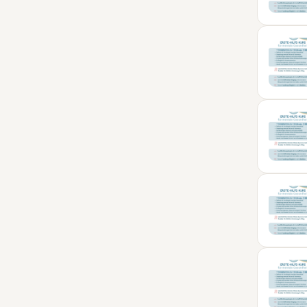
01
MÄR
10
APR
20
MAI
21
JUN