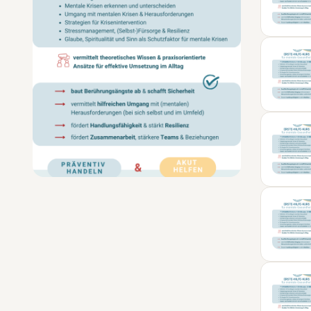
05
SEP
24
NOV
23
JAN
09
FEB