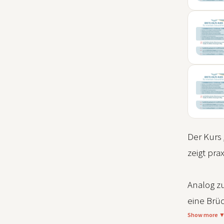
04
SEP
06
SEP
09
NOV
Der Kurs
zeigt pr
Analog z
eine Brü
Show more 