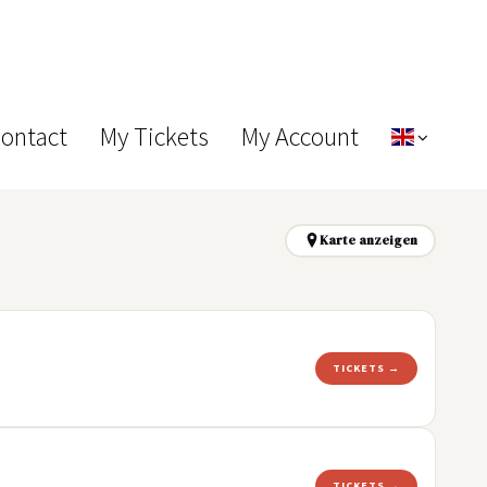
Contact
My Tickets
My Account
Karte anzeigen
TICKETS →
TICKETS →