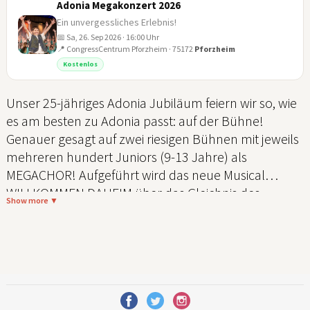
Adonia Megakonzert 2026
Ein unvergessliches Erlebnis!
📅 Sa, 26. Sep 2026 · 16:00 Uhr
📍 CongressCentrum Pforzheim · 75172
Pforzheim
26
Kostenlos
SEP
Unser 25-jähriges Adonia Jubiläum feiern wir so, wie
es am besten zu Adonia passt: auf der Bühne!
Genauer gesagt auf zwei riesigen Bühnen mit jeweils
mehreren hundert Juniors (9-13 Jahre) als
MEGACHOR! Aufgeführt wird das neue Musical
WILLKOMMEN DAHEIM über das Gleichnis des
Show more ▼
verlorenen Sohnes, mit dem die Juniors diesen
Sommer auf Tour gehen. Als jeweiliges
Abschlusshighlight treffen sich die Chöre im Norden
und Süden für das große Jubiläums-Megakonzert.
Diese Energie und Freude wird euch umhauen!