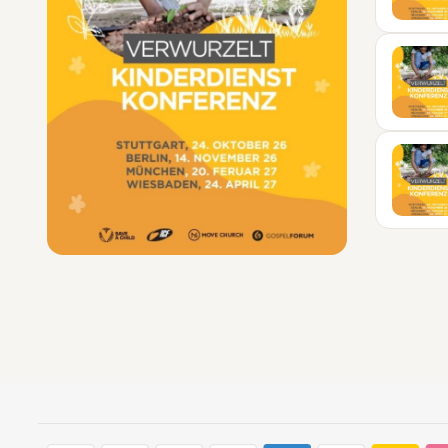
14
NOV
20
FEB
24
APR