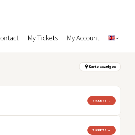
Contact
My Tickets
My Account
Karte anzeigen
TICKETS →
TICKETS →