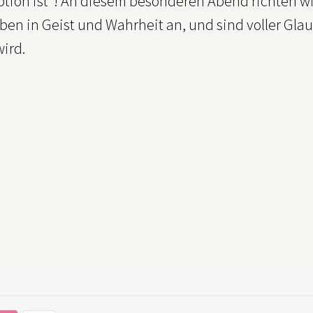
ption ist“! An diesem besonderen Abend richten w
en in Geist und Wahrheit an, und sind voller Glau
ird.