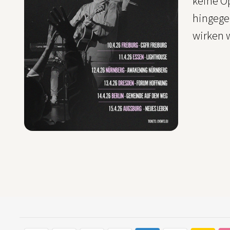
keine O
hingegeb
wirken w