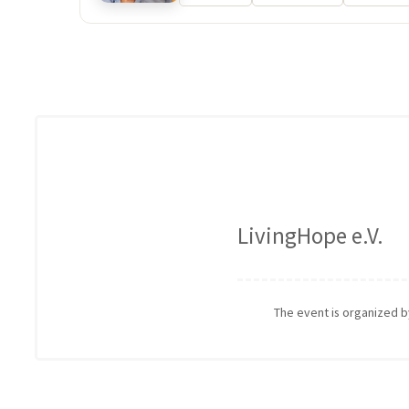
LivingHope e.V.
The event is organized 