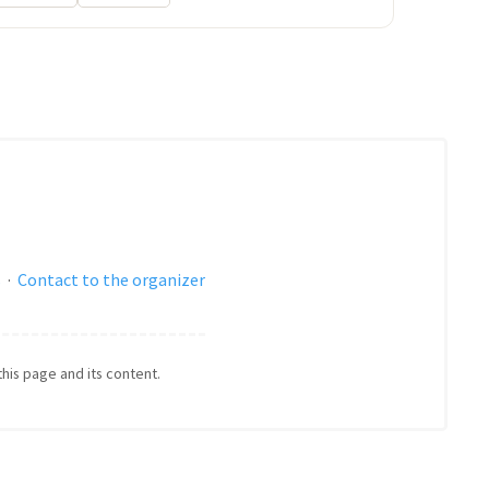
s
·
Contact to the organizer
this page and its content.