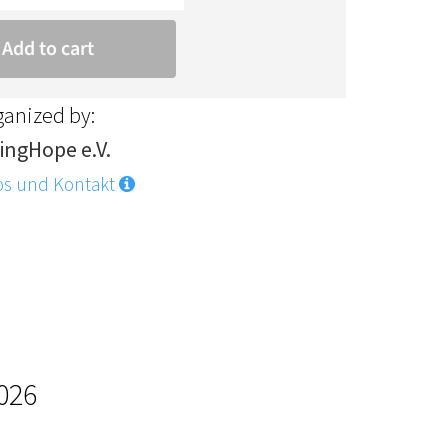
ganized by:
vingHope e.V.
os und Kontakt
2026