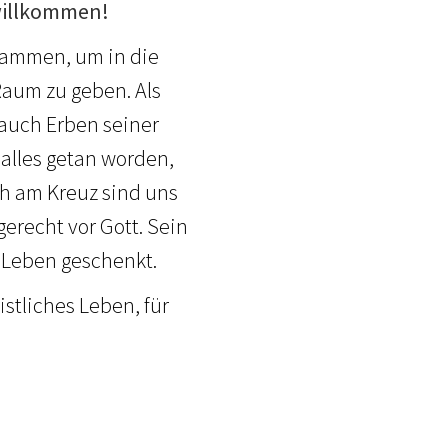
willkommen!
usammen, um in die
Raum zu geben. Als
 auch Erben seiner
 alles getan worden,
ch am Kreuz sind uns
erecht vor Gott. Sein
 Leben geschenkt.
stliches Leben, für