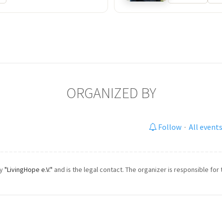
ORGANIZED BY
Follow
·
All event
by
"LivingHope e.V."
and is the legal contact. The organizer is responsible for 