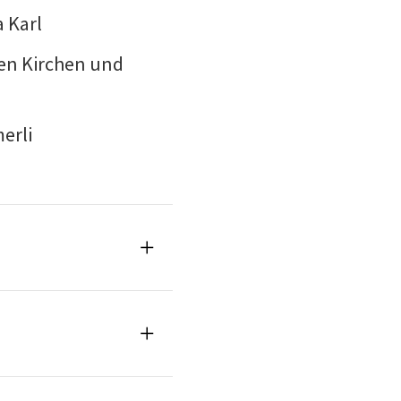
a Karl
nen Kirchen und
erli