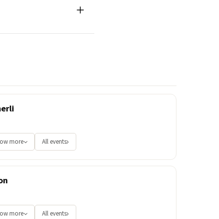
erli
ow more
All events
on
ow more
All events