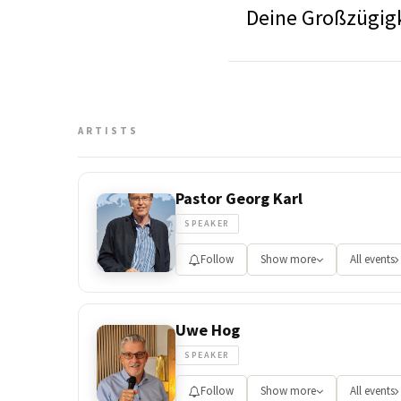
Deine Großzügig
ARTISTS
Pastor Georg Karl
SPEAKER
Follow
Show more
All events
Uwe Hog
SPEAKER
Follow
Show more
All events