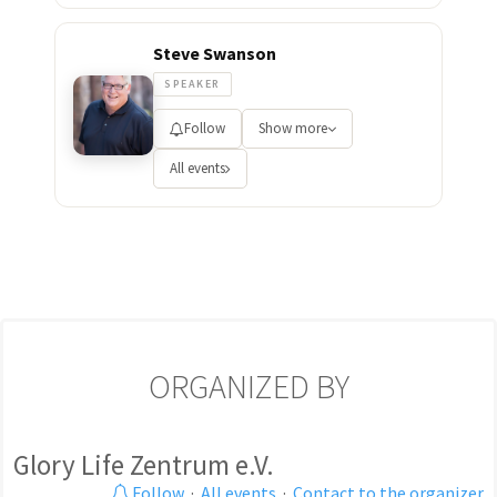
Steve Swanson
SPEAKER
Follow
Show more
All events
ORGANIZED BY
Glory Life Zentrum e.V.
Follow
·
All events
·
Contact to the organizer