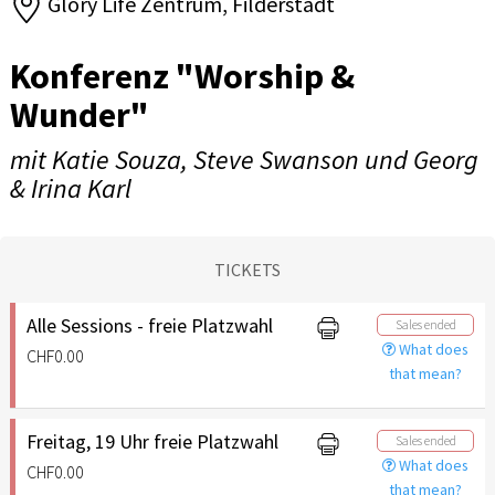
Glory Life Zentrum, Filderstadt
Konferenz "Worship &
Wunder"
mit Katie Souza, Steve Swanson und Georg
& Irina Karl
TICKETS
Alle Sessions - freie Platzwahl
Sales ended
What does
CHF0.00
that mean?
Freitag, 19 Uhr freie Platzwahl
Sales ended
What does
CHF0.00
that mean?