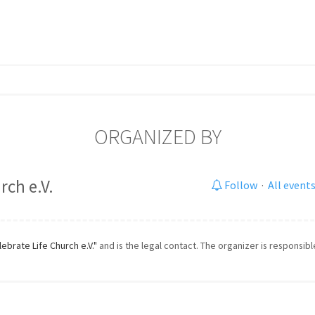
ORGANIZED BY
rch e.V.
Follow
·
All event
lebrate Life Church e.V."
and is the legal contact. The organizer is responsibl