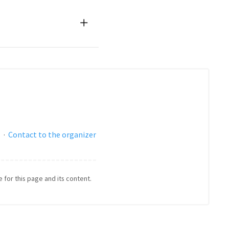
s
·
Contact to the organizer
e for this page and its content.