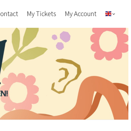
Contact
My Tickets
My Account