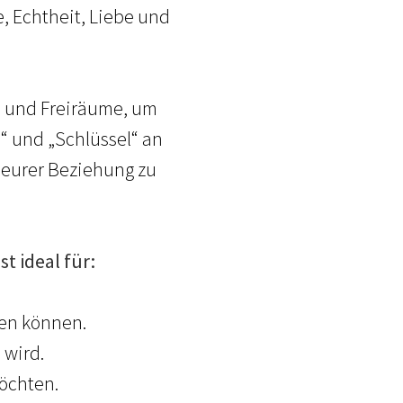
, Echtheit, Liebe und
n und Freiräume, um
“ und „Schlüssel“ an
n eurer Beziehung zu
t ideal für:
en können.
 wird.
möchten.