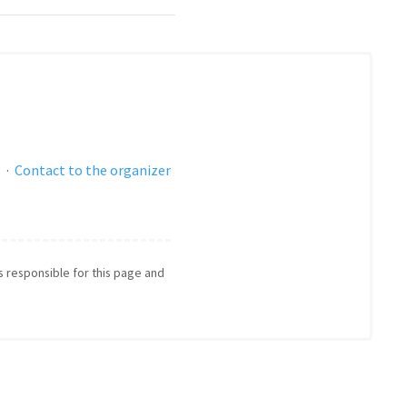
s
·
Contact to the organizer
is responsible for this page and