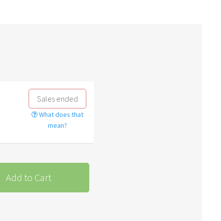
Sales ended
What does that
mean?
Add to Cart