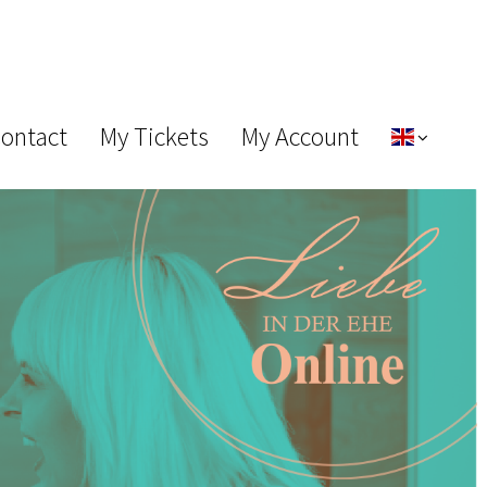
Contact
My Tickets
My Account