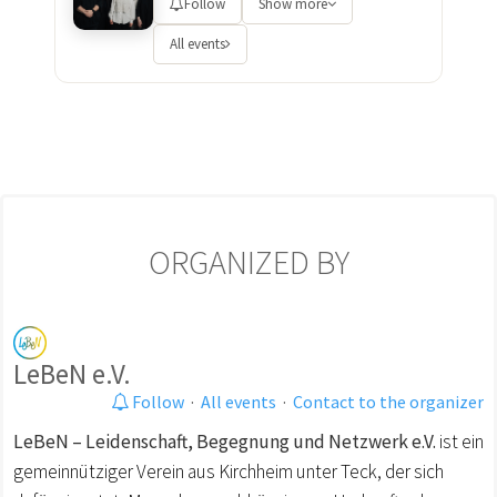
Follow
Show more
All events
ORGANIZED BY
LeBeN e.V.
Follow
·
All events
·
Contact to the organizer
LeBeN – Leidenschaft, Begegnung und Netzwerk e.V.
ist ein
gemeinnütziger Verein aus Kirchheim unter Teck, der sich