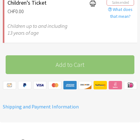
additional support for the
Children’s Ticket
Sales ended
implementation of the
What does
CHF0.00
March of the Nations in
that mean?
friendship with Israel
Children up to and including
13 years of age
Add to Cart
Shipping and Payment Information