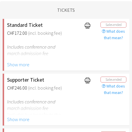
TICKETS
Standard Ticket
Sales ended
What does
CHF172.00
(incl. booking fee)
that mean?
Includes conference and
march admission fee
Show more
Includes bus transfer to the
cities and back
Supporter Ticket
Sales ended
What does
CHF246.00
(incl. booking fee)
that mean?
Includes conference and
march admission fee
Includes bus transfer to the
Show more
cities and back
78 years of Israel – €78