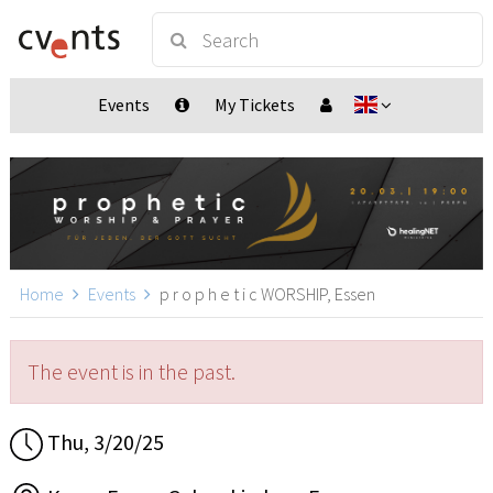
Events
My Tickets
Home
Events
p r o p h e t i c WORSHIP, Essen
The event is in the past.
Thu, 3/20/25